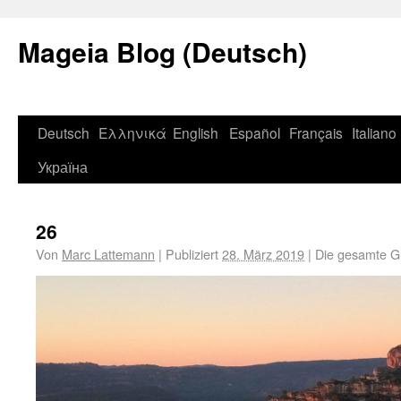
Mageia Blog (Deutsch)
Deutsch
Ελληνικά
English
Español
Français
Italiano
Україна
26
Von
Marc Lattemann
|
Publiziert
28. März 2019
|
Die gesamte G