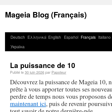
Mageia Blog (Français)
Deutsch
Ελληνικά
English
Español
Français
Italiano
Україна
La puissance de 10
Publié le
30 juin 2026
par
Papoteur
Découvrez la puissance de Mageia 10, no
prête à vous apporter toutes ses nouveau
perdre de temps nous vous proposons d
maintenant ici
, puis de revenir poursuiv
tout savoir de notre dernière-née.