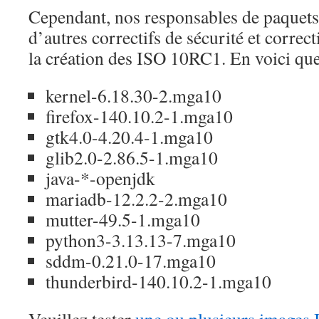
Cependant, nos responsables de paquets
d’autres correctifs de sécurité et corre
la création des ISO 10RC1. En voici que
kernel-6.18.30-2.mga10
firefox-140.10.2-1.mga10
gtk4.0-4.20.4-1.mga10
glib2.0-2.86.5-1.mga10
java-*-openjdk
mariadb-12.2.2-2.mga10
mutter-49.5-1.mga10
python3-3.13.13-7.mga10
sddm-0.21.0-17.mga10
thunderbird-140.10.2-1.mga10
Veuillez tester
une ou plusieurs images