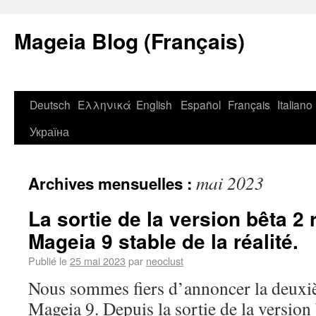
Mageia Blog (Français)
Deutsch
Ελληνικά
English
Español
Français
Italiano
Україна
mai 2023
Archives mensuelles :
La sortie de la version bêta 2
Mageia 9 stable de la réalité.
Publié le
25 mai 2023
par
neoclust
Nous sommes fiers d’annoncer la deuxi
Mageia 9. Depuis la sortie de la version