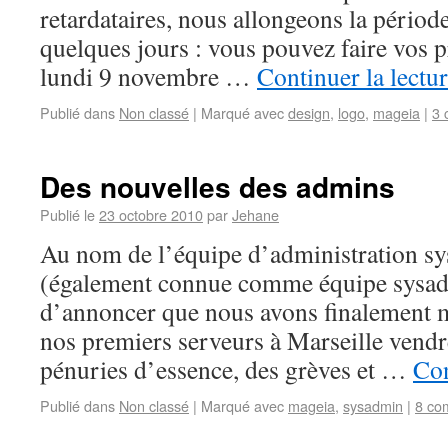
retardataires, nous allongeons la pério
quelques jours : vous pouvez faire vos 
lundi 9 novembre …
Continuer la lectu
Publié dans
Non classé
|
Marqué avec
design
,
logo
,
mageia
|
3 
Des nouvelles des admins
Publié le
23 octobre 2010
par
Jehane
Au nom de l’équipe d’administration s
(également connue comme équipe sysadm
d’annoncer que nous avons finalement mi
nos premiers serveurs à Marseille vendre
pénuries d’essence, des grèves et …
Con
Publié dans
Non classé
|
Marqué avec
mageia
,
sysadmin
|
8 co