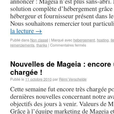
annoncer : Mageia n’est plus sans-abri
solution complète d’hébergement grâce à
hébergeur et fournisseur présent dans le
Nous souhaitons remercier tout partic
la lecture
→
Publié dans
Non classé
|
Marqué avec
hebergement
,
hosting
,
il
remerciements
,
thanks
|
Commentaires fermés
Nouvelles de Mageia : encore
chargée !
Publié le
11 octobre 2010
par
Rémi Verschelde
Cette semaine fut encore très chargée p
dernières nouvelles concernant notre av
objectifs des jours à venir. Valeurs de M
Grâce à l’équipe marketing de Mageia e