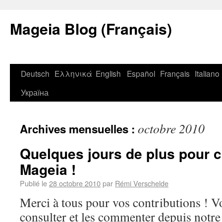
Mageia Blog (Français)
Deutsch
Ελληνικά
English
Español
Français
Italiano
Україна
octobre 2010
Archives mensuelles :
Quelques jours de plus pour c
Mageia !
Publié le
28 octobre 2010
par
Rémi Verschelde
Merci à tous pour vos contributions ! V
consulter et les commenter depuis notre 