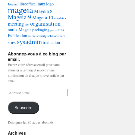
libreoffice
linux
logo
Joueurs
mageia
Mageia 8
Mageia 9
Mageia 10
mandriva
organisation
meeting
non
outils Mageia
packaging
paris
PIPA
Publication
salon
Security
solutionslinux
sysadmin
traduction
SOPA
Abonnez-vous à ce blog par
email.
Entrez votre adresse email pour vous
abonner à ce blog et recevoir une
notification de chaque nouvel article par
email.
Souscrire
Rejoignez les 95 autres abonnés
Archives