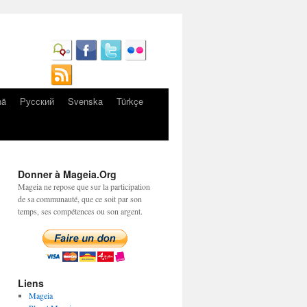
nă
Русский
Svenska
Türkçe
Donner à Mageia.Org
Mageia ne repose que sur la participation
de sa communauté, que ce soit par son
temps, ses compétences ou son argent.
Liens
Mageia