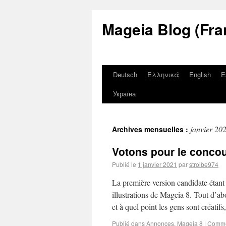
Mageia Blog (Fra
Deutsch
Ελληνικά
English
E
Україна
janvier 20
Archives mensuelles :
Votons pour le concour
Publié le
1 janvier 2021
par
stroibe974
La première version candidate étant 
illustrations de Mageia 8. Tout d’ab
et à quel point les gens sont créatif
Publié dans
Annonces
,
Mageia 8
|
Comme