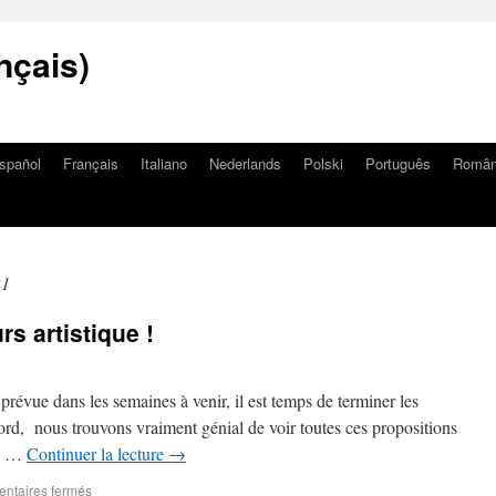
nçais)
spañol
Français
Italiano
Nederlands
Polski
Português
Româ
21
s artistique !
prévue dans les semaines à venir, il est temps de terminer les
ord, nous trouvons vraiment génial de voir toutes ces propositions
s, …
Continuer la lecture
→
ntaires fermés