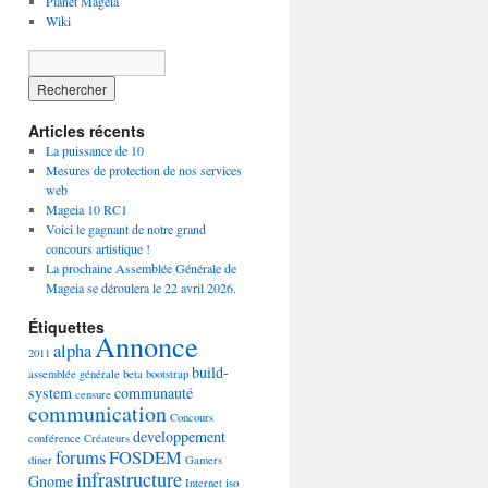
Planet Mageia
Wiki
Articles récents
La puissance de 10
Mesures de protection de nos services
web
Mageia 10 RC1
Voici le gagnant de notre grand
concours artistique !
La prochaine Assemblée Générale de
Mageia se déroulera le 22 avril 2026.
Étiquettes
Annonce
alpha
2011
build-
assemblée générale
beta
bootstrap
system
communauté
censure
communication
Concours
developpement
conférence
Créateurs
forums
FOSDEM
diner
Gamers
infrastructure
Gnome
Internet
iso