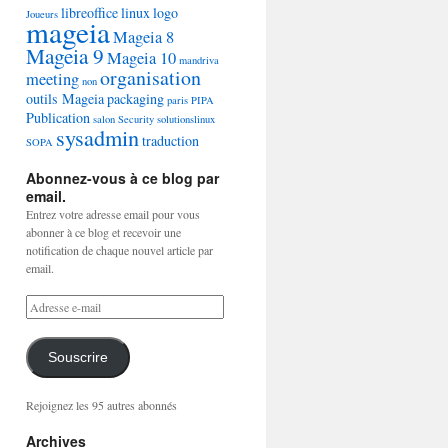
libreoffice
linux
logo
Joueurs
mageia
Mageia 8
Mageia 9
Mageia 10
mandriva
organisation
meeting
non
outils Mageia
packaging
paris
PIPA
Publication
salon
Security
solutionslinux
sysadmin
traduction
SOPA
Abonnez-vous à ce blog par
email.
Entrez votre adresse email pour vous
abonner à ce blog et recevoir une
notification de chaque nouvel article par
email.
Souscrire
Rejoignez les 95 autres abonnés
Archives