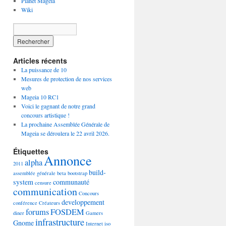
Planet Mageia
Wiki
Articles récents
La puissance de 10
Mesures de protection de nos services
web
Mageia 10 RC1
Voici le gagnant de notre grand
concours artistique !
La prochaine Assemblée Générale de
Mageia se déroulera le 22 avril 2026.
Étiquettes
Annonce
alpha
2011
build-
assemblée générale
beta
bootstrap
system
communauté
censure
communication
Concours
developpement
conférence
Créateurs
forums
FOSDEM
diner
Gamers
infrastructure
Gnome
Internet
iso