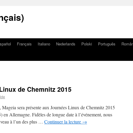
nçais)
spañol
Français
Italiano
Nederlands
Polski
Português
Româ
Linux de Chemnitz 2015
lde
, Mageia sera présente aux Journées Linux de Chemnitz 2015
 en Allemagne. Fidèles de longue date à l’événement, nous
uveau à l’un des plus …
Continuer la lecture
→