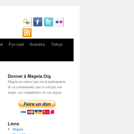
nă
Русский
Svenska
Türkçe
Donner à Mageia.Org
Mageia ne repose que sur la participation
de sa communauté, que ce soit par son
temps, ses compétences ou son argent.
Liens
Mageia