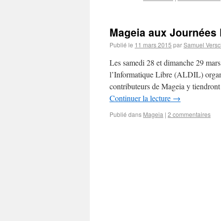
Mageia aux Journées D
Publié le
11 mars 2015
par
Samuel Versc
Les samedi 28 et dimanche 29 mars
l’Informatique Libre (ALDIL) organi
contributeurs de Mageia y tiendro
Continuer la lecture
→
Publié dans
Mageia
|
2 commentaires