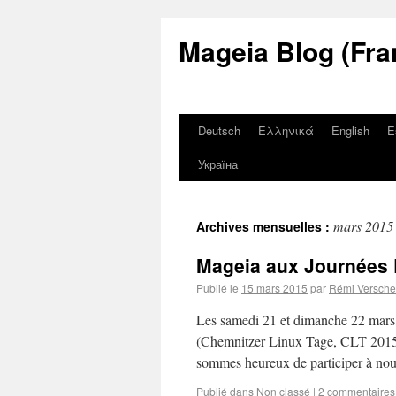
Mageia Blog (Fra
Deutsch
Ελληνικά
English
E
Україна
mars 2015
Archives mensuelles :
Mageia aux Journées 
Publié le
15 mars 2015
par
Rémi Versche
Les samedi 21 et dimanche 22 mars
(Chemnitzer Linux Tage, CLT 2015)
sommes heureux de participer à no
Publié dans
Non classé
|
2 commentaires