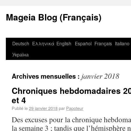
Mageia Blog (Français)
Deutsch
Ελληνικά
English
Español
Français
Italiano
Україна
janvier 2018
Archives mensuelles :
Chroniques hebdomadaires 20
et 4
Publié le
29 janvier 2018
par
Papoteur
Des excuses pour la chronique hebdom
la semaine 3 ; tandis que l’hémisphère no