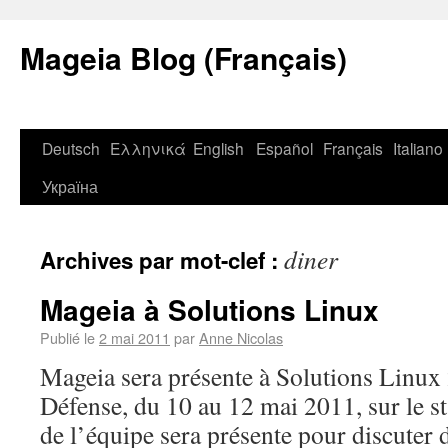
Mageia Blog (Français)
Deutsch
Ελληνικά
English
Español
Français
Italiano
Україна
diner
Archives par mot-clef :
Mageia à Solutions Linux
Publié le
2 mai 2011
par
Anne Nicolas
Mageia sera présente à Solutions Linux
Défense, du 10 au 12 mai 2011, sur le s
de l’équipe sera présente pour discuter 