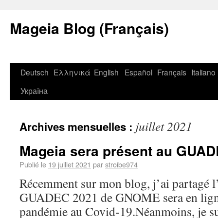
Mageia Blog (Français)
Deutsch
Ελληνικά
English
Español
Français
Italiano
Україна
juillet 2021
Archives mensuelles :
Mageia sera présent au GUAD
Publié le
19 juillet 2021
par
stroibe974
Récemment sur mon blog, j’ai partagé l’
GUADEC 2021 de GNOME sera en ligne
pandémie au Covid-19.Néanmoins, je sui