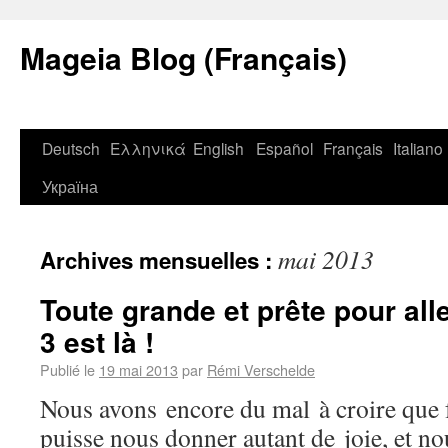
Mageia Blog (Français)
Deutsch
Ελληνικά
English
Español
Français
Italiano
Україна
mai 2013
Archives mensuelles :
Toute grande et prête pour all
3 est là !
Publié le
19 mai 2013
par
Rémi Verschelde
Nous avons encore du mal à croire que
puisse nous donner autant de joie, et no