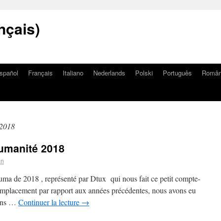
nçais)
spañol
Français
Italiano
Nederlands
Polski
Português
Româ
 2018
humanité 2018
on
huma de 2018 , représenté par Dtux qui nous fait ce petit compte-
emplacement par rapport aux années précédentes, nous avons eu
vons …
Continuer la lecture
→