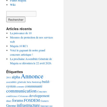
Planet Mageia
Wiki
Articles récents
La puissance de 10
Mesures de protection de nos services
web
Mageia 10 RC1
Voici le gagnant de notre grand
concours artistique !
La prochaine Assemblée Générale de
Mageia se déroulera le 22 avril 2026.
Étiquettes
Annonce
alpha
2011
build-
assemblée générale
beta
bootstrap
system
communauté
censure
communication
Concours
developpement
conférence
Créateurs
forums
FOSDEM
diner
Gamers
infrastructure
Gnome
Internet
iso