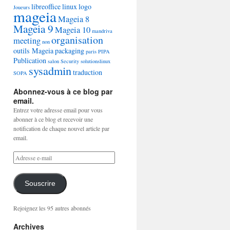
libreoffice
linux
logo
Joueurs
mageia
Mageia 8
Mageia 9
Mageia 10
mandriva
organisation
meeting
non
outils Mageia
packaging
paris
PIPA
Publication
salon
Security
solutionslinux
sysadmin
traduction
SOPA
Abonnez-vous à ce blog par
email.
Entrez votre adresse email pour vous
abonner à ce blog et recevoir une
notification de chaque nouvel article par
email.
Souscrire
Rejoignez les 95 autres abonnés
Archives