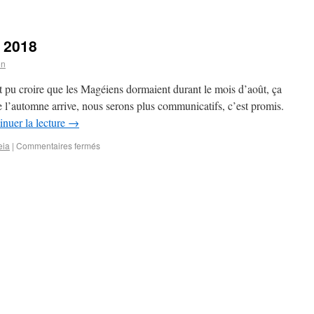
é 2018
on
it pu croire que les Magéiens dormaient durant le mois d’août, ça
ue l’automne arrive, nous serons plus communicatifs, c’est promis.
inuer la lecture
→
eia
|
Commentaires fermés