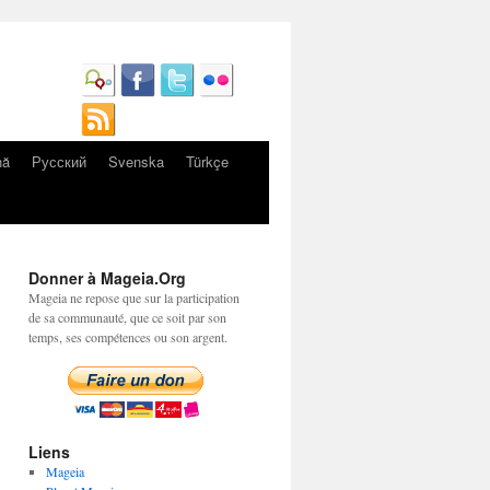
nă
Русский
Svenska
Türkçe
Donner à Mageia.Org
Mageia ne repose que sur la participation
de sa communauté, que ce soit par son
temps, ses compétences ou son argent.
Liens
Mageia