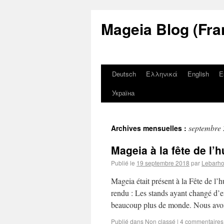
Mageia Blog (Fra
Deutsch
Ελληνικά
English
E
Україна
septembre
Archives mensuelles :
Mageia à la fête de l’
Publié le
19 septembre 2018
par
Lebarh
Mageia était présent à la Fête de l’
rendu : Les stands ayant changé d’
beaucoup plus de monde. Nous a
Publié dans
Non classé
|
4 commentaires