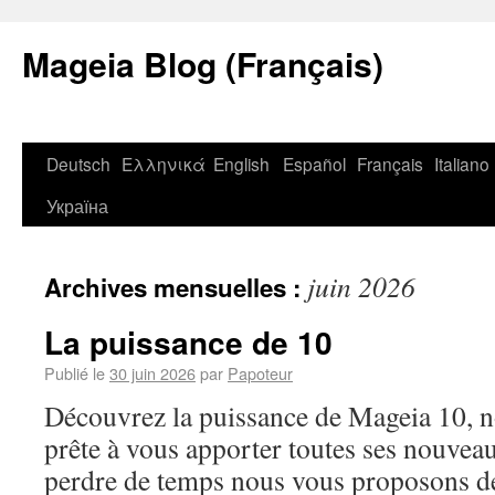
Mageia Blog (Français)
Deutsch
Ελληνικά
English
Español
Français
Italiano
Україна
juin 2026
Archives mensuelles :
La puissance de 10
Publié le
30 juin 2026
par
Papoteur
Découvrez la puissance de Mageia 10, no
prête à vous apporter toutes ses nouveau
perdre de temps nous vous proposons de