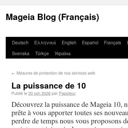
Mageia Blog (Français)
Deutsch
Ελληνικά
English
Español
Français
Svenska
Türkçe
Україна
←
Mesures de protection de nos services web
La puissance de 10
Publié le
30 juin 2026
par
Papoteur
Découvrez la puissance de Mageia 10, no
prête à vous apporter toutes ses nouveau
perdre de temps nous vous proposons d