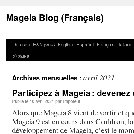
Mageia Blog (Français)
Deutsch
Ελληνικά
English
Español
Français
Italiano
Україна
avril 2021
Archives mensuelles :
Participez à Mageia : devene
Publié le
10 avril 2021
par
Papoteur
Alors que Mageia 8 vient de sortir et q
Mageia 9 est en cours dans Cauldron, la
développement de Mageia, c’est le mom