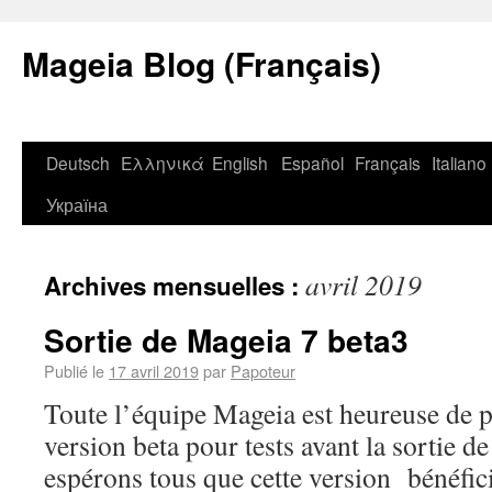
Mageia Blog (Français)
Deutsch
Ελληνικά
English
Español
Français
Italiano
Україна
avril 2019
Archives mensuelles :
Sortie de Mageia 7 beta3
Publié le
17 avril 2019
par
Papoteur
Toute l’équipe Mageia est heureuse de p
version beta pour tests avant la sortie 
espérons tous que cette version bénéfic