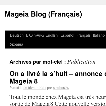
Mageia Blog (Français)
Deutsch
Ελληνικά
English
Español
Français
Italiano
Україна
Publication
Archives par mot-clef :
On a livré la s’huit – annonce 
Mageia 8
Publié le
26 février 2021
par
stroibe974
Tout le monde chez Mageia est très heu
sortie de Mageia 8.Cette nouvelle versio