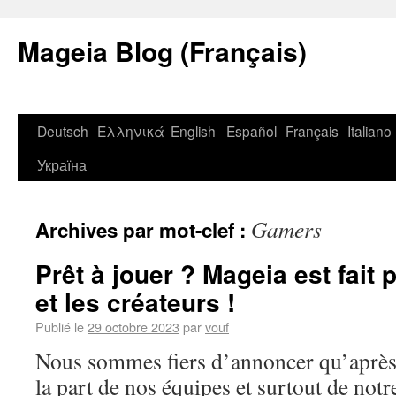
Mageia Blog (Français)
Deutsch
Ελληνικά
English
Español
Français
Italiano
Україна
Gamers
Archives par mot-clef :
Prêt à jouer ? Mageia est fait 
et les créateurs !
Publié le
29 octobre 2023
par
vouf
Nous sommes fiers d’annoncer qu’après
la part de nos équipes et surtout de notr