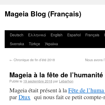
Mageia Blog (Français)
Deutsch
Ελληνικά
English
Español
Français
Svenska
Türkçe
Україна
←
Chronique de fin d’été 2018
Nous avons l
Mageia à la fête de l’humanité
Publié le
19 septembre 2018
par
Lebarhon
Mageia était présent à la
Fête de l’huma
par
Dtux
qui nous fait ce petit compte-