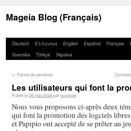
Mageia Blog (Français)
Deutsch
Ελληνικά
English
Español
Français
Svenska
Türkçe
Україна
←
Panne de serveurs
Correcti
Les utilisateurs qui font la p
Publié le
26 mai 2024
par
guygoye
Nous vous proposons ci-après deux tém
qui font la promotion des logciels libr
et Papipio ont accepté de se prêter au je