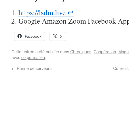
https://lsdm.live
↩︎
Google Amazon Zoom Facebook App
Facebook
X
Cette entrée a été publiée dans
Chroniques
,
Coopération
,
Mage
avec
ce permalien
.
←
Panne de serveurs
Correcti