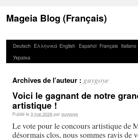
Mageia Blog (Français)
Deutsch
Ελληνικά
English
Español
Français
Italiano
Україна
guygoye
Archives de l’auteur :
Voici le gagnant de notre gra
artistique !
Publié le
3 mai 2026
par
guygoye
Le vote pour le concours artistique de 
désormais clos, nous sommes ravis de v