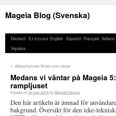
Mageia Blog (Svenska)
Deutsch
Ελληνικά
English
Español
Français
Italiano
Україна
←
Allting kommer till den som väntar
Medans vi väntar på Mageia 5:
rampljuset
Posted on
30 maj 2015
by
Michael Eklund
Den här artikeln är ämnad för användare
bakgrund. Översikt för den icke-teknis