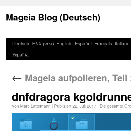
Mageia Blog (Deutsch)
Deutsch
Ελληνικά
English
Español
Français
Italiano
Україна
←
Mageia aufpolieren, Teil 
dnfdragora kgoldrunne
Von
Marc Lattemann
|
Publiziert
22. Juli 2017
|
Die gesamte Grö