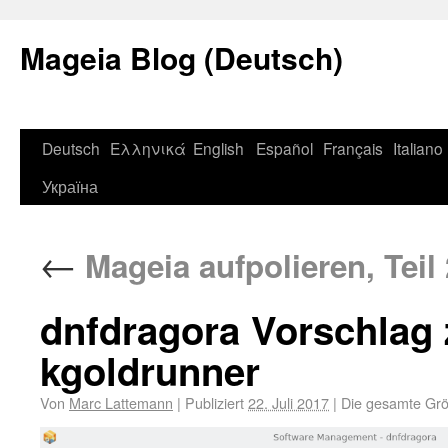
Mageia Blog (Deutsch)
Deutsch
Ελληνικά
English
Español
Français
Italiano
Україна
←
Mageia aufpolieren, Teil 
dnfdragora Vorschlag z
kgoldrunner
Von
Marc Lattemann
|
Publiziert
22. Juli 2017
|
Die gesamte Grö