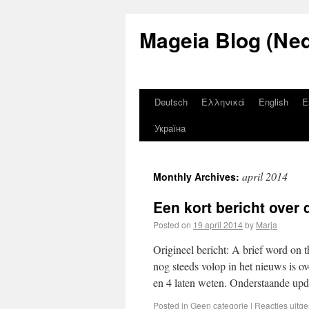
Mageia Blog (Ned
Deutsch
Ελληνικά
English
E
Україна
april 2014
Monthly Archives:
Een kort bericht ove
Posted on
19 april 2014
by
Marja
Origineel bericht: A brief word o
nog steeds volop in het nieuws is o
en 4 laten weten. Onderstaande u
Posted in
Geen categorie
|
Reacties uitg