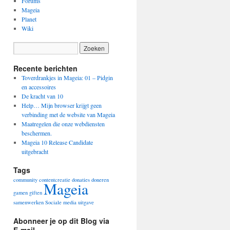
Forums
Mageia
Planet
Wiki
Recente berichten
Toverdrankjes in Mageia: 01 – Pidgin
en accessoires
De kracht van 10
Help… Mijn browser krijgt geen
verbinding met de website van Mageia
Maatregelen die onze webdiensten
beschermen.
Mageia 10 Release Candidate
uitgebracht
Tags
community
contentcreatie
donaties
doneren
Mageia
gamen
giften
samenwerken
Sociale media
uitgave
Abonneer je op dit Blog via