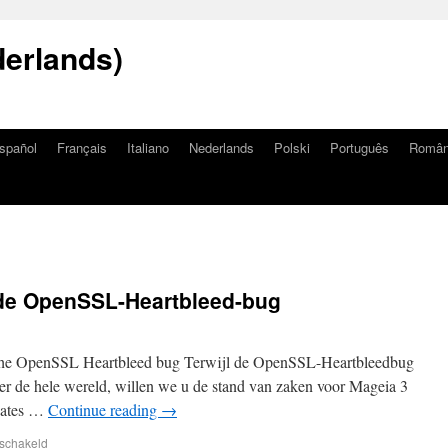
erlands)
spañol
Français
Italiano
Nederlands
Polski
Português
Româ
r de OpenSSL-Heartbleed-bug
n the OpenSSL Heartbleed bug Terwijl de OpenSSL-Heartbleedbug
ver de hele wereld, willen we u de stand van zaken voor Mageia 3
pdates …
Continue reading
→
eschakeld