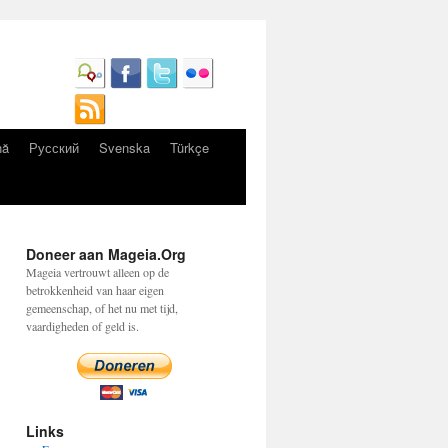
nă
Русский
Svenska
Türkçe
Doneer aan Mageia.Org
Mageia vertrouwt alleen op de
betrokkenheid van haar eigen
gemeenschap, of het nu met tijd,
vaardigheden of geld is.
Links