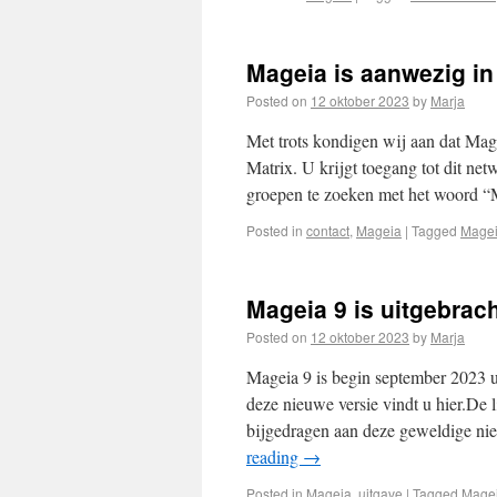
Mageia is aanwezig in
Posted on
12 oktober 2023
by
Marja
Met trots kondigen wij aan dat Mag
Matrix. U krijgt toegang tot dit ne
groepen te zoeken met het woord 
Posted in
contact
,
Mageia
|
Tagged
Mage
Mageia 9 is uitgebrac
Posted on
12 oktober 2023
by
Marja
Mageia 9 is begin september 2023 u
deze nieuwe versie vindt u hier.De li
bijgedragen aan deze geweldige ni
reading
→
Posted in
Mageia
,
uitgave
|
Tagged
Mage