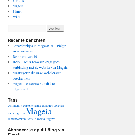
Forums
Mageia
Planet
Wiki
Recente berichten
Toverdrankjes in Mageia: 01 – Pidgin
en accessoires
De kracht van 10
Help… Mijn browser krijgt geen
verbinding met de website van Mageia
Maatregelen die onze webdiensten
beschermen.
Mageia 10 Release Candidate
uitgebracht
Tags
community
contentcreatie
donaties
doneren
Mageia
gamen
giften
samenwerken
Sociale media
uitgave
Abonneer je op dit Blog via