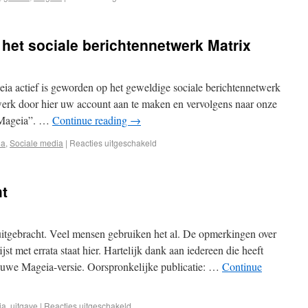
 het sociale berichtennetwerk Matrix
eia actief is geworden op het geweldige sociale berichtennetwerk
twerk door hier uw account aan te maken en vervolgens naar onze
“Mageia”. …
Continue reading
→
ia
,
Sociale media
|
Reacties uitgeschakeld
ht
itgebracht. Veel mensen gebruiken het al. De opmerkingen over
jst met errata staat hier. Hartelijk dank aan iedereen die heeft
euwe Mageia-versie. Oorspronkelijke publicatie: …
Continue
ia
,
uitgave
|
Reacties uitgeschakeld