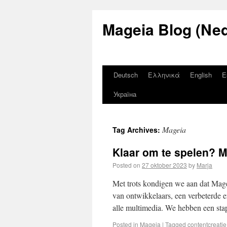
Mageia Blog (Ned
Deutsch
Ελληνικά
English
E
Україна
Mageia
Tag Archives:
Klaar om te spelen? 
Posted on
27 oktober 2023
by
Marja
Met trots kondigen we aan dat Mage
van ontwikkelaars, een verbeterde e
alle multimedia. We hebben een st
Posted in
Mageia
|
Tagged
contentcreatie