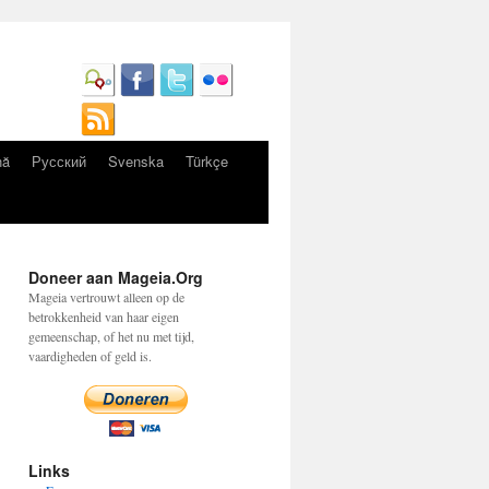
nă
Русский
Svenska
Türkçe
Doneer aan Mageia.Org
Mageia vertrouwt alleen op de
betrokkenheid van haar eigen
gemeenschap, of het nu met tijd,
vaardigheden of geld is.
Links