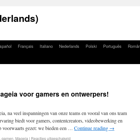
erlands)
spañol
Français
Italiano
Nederlands
Polski
Português
Româ
Mageia voor gamers en ontwerpers!
ia, na veel inspanningen van onze teams en vooral van ons team
rvaring biedt voor gamers, contentcreators, videobewerking en
ap voorwaarts gezet: we bieden een …
Continue reading
→
,
gamen
,
Mageia
|
Reacties uitgeschakeld