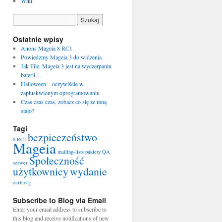
Wiki
Ostatnie wpisy
Anons Mageia 8 RC1
Powiedzmy Mageia 3 do widzenia
Jak File, Mageia 3 jest na wyczerpaniu
baterii…
Halloween – oczywiście w
zapluskwionym oprogramowaniu
Czas czas czas, zobacz co się ze mną
stało?
Tagi
bezpieczeństwo
8 RC1
Mageia
mailing-lists
pakiety
QA
Społeczność
serwer
użytkownicy
wydanie
zarb.org
Subscribe to Blog via Email
Enter your email address to subscribe to
this blog and receive notifications of new