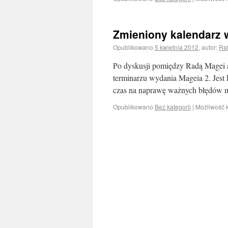
Zmieniony kalendarz 
Opublikowano
5 kwietnia 2012
,
autor:
Raf
Po dyskusji pomiędzy Radą Magei
terminarzu wydania Mageia 2. Jest k
czas na naprawę ważnych błędów 
Opublikowano
Bez kategorii
|
Możliwość