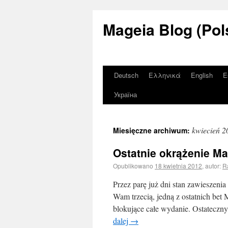
Mageia Blog (Pol
Deutsch
Ελληνικά
English
E
Україна
kwiecień 2
Miesięczne archiwum:
Ostatnie okrążenie Mag
Opublikowano
18 kwietnia 2012
,
autor:
R
Przez parę już dni stan zawieszenia
Wam trzecią, jedną z ostatnich bet
blokujące całe wydanie. Ostateczn
dalej
→