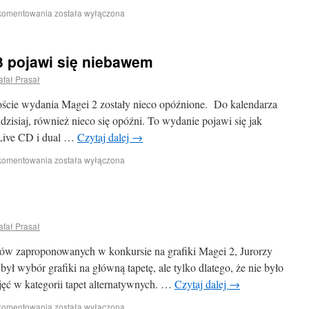
 komentowania
została wyłączona
3 pojawi się niebawem
afał Prasał
ście wydania Magei 2 zostały nieco opóźnione. Do kalendarza
zisiaj, również nieco się opóźni. To wydanie pojawi się jak
Live CD i dual …
Czytaj dalej
→
 komentowania
została wyłączona
afał Prasał
azów zaproponowanych w konkursie na grafiki Magei 2, Jurorzy
ył wybór grafiki na główną tapetę, ale tylko dlatego, że nie było
djęć w kategorii tapet alternatywnych. …
Czytaj dalej
→
 komentowania
została wyłączona