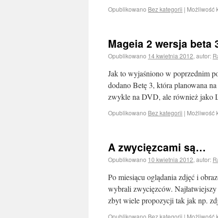
Opublikowano
Bez kategorii
|
Możliwość
Mageia 2 wersja beta 
Opublikowano
14 kwietnia 2012
,
autor:
R
Jak to wyjaśniono w poprzednim po
dodano Betę 3, która planowana na d
zwykle na DVD, ale również jako 
Opublikowano
Bez kategorii
|
Możliwość
A zwycięzcami są…
Opublikowano
10 kwietnia 2012
,
autor:
R
Po miesiącu oglądania zdjęć i obr
wybrali zwycięzców. Najłatwiejszy b
zbyt wiele propozycji tak jak np. z
Opublikowano
Bez kategorii
|
Możliwość