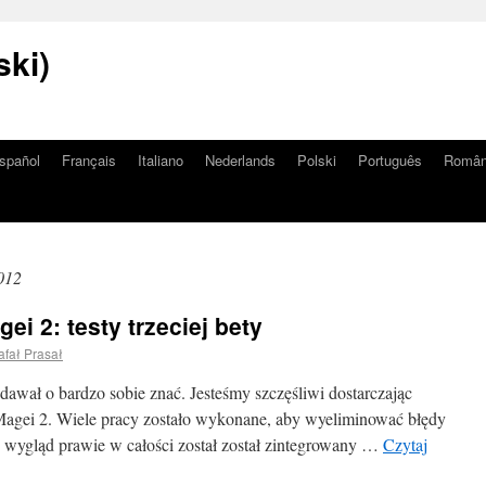
ski)
spañol
Français
Italiano
Nederlands
Polski
Português
Româ
012
ei 2: testy trzeciej bety
afał Prasał
 dawał o bardzo sobie znać. Jesteśmy szczęśliwi dostarczając
 Magei 2. Wiele pracy zostało wykonane, aby wyeliminować błędy
y wygląd prawie w całości został został zintegrowany …
Czytaj