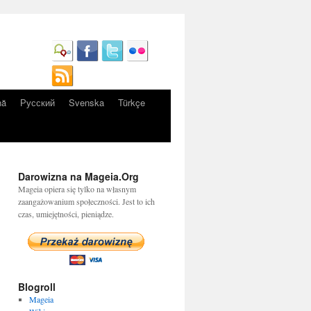
nă
Русский
Svenska
Türkçe
Darowizna na Mageia.Org
Mageia opiera się tylko na własnym
zaangażowanium społeczności. Jest to ich
czas, umiejętności, pieniądze.
Blogroll
Mageia