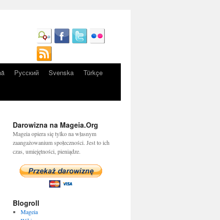
nă
Русский
Svenska
Türkçe
Darowizna na Mageia.Org
Mageia opiera się tylko na własnym
zaangażowanium społeczności. Jest to ich
czas, umiejętności, pieniądze.
Blogroll
Mageia