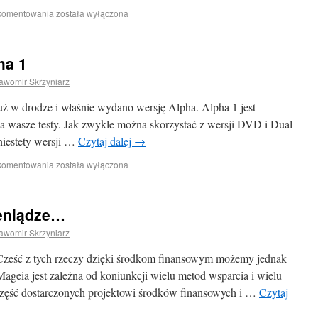
 komentowania
została wyłączona
ha 1
awomir Skrzyniarz
uż w drodze i właśnie wydano wersję Alpha. Alpha 1 jest
a wasze testy. Jak zwykle można skorzystać z wersji DVD i Dual
niestety wersji …
Czytaj dalej
→
 komentowania
została wyłączona
ieniądze…
awomir Skrzyniarz
Cześć z tych rzeczy dzięki środkom finansowym możemy jednak
 Mageia jest zależna od koniunkcji wielu metod wsparcia i wielu
Część dostarczonych projektowi środków finansowych i …
Czytaj