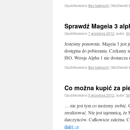
Opublikowano
Bez kategorii
|
Możliwość
Sprawdź Mageia 3 alp
Opublikowano
7 września 2012
,
autor:
Sł
Jesteśmy ponownie. Mageia 3 jest j
dostępna do pobierania. Czekamy n
ISO. Wersja Alpha 1 nie dostarcza 
Opublikowano
Bez kategorii
|
Możliwość
Co można kupić za p
Opublikowano
5 września 2012
,
autor:
Sł
… nie jest tym co możemy zrobić. 
zrealizować. Nie jest tajemnicą, że
darczyńców. Całkowicie zależna. 
dalej
→