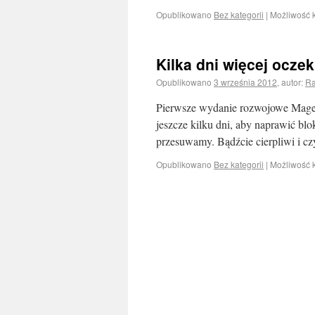
Opublikowano
Bez kategorii
|
Możliwość
Kilka dni więcej ocze
Opublikowano
3 września 2012
,
autor:
Ra
Pierwsze wydanie rozwojowe Magei
jeszcze kilku dni, aby naprawić blok
przesuwamy. Bądźcie cierpliwi i czy
Opublikowano
Bez kategorii
|
Możliwość