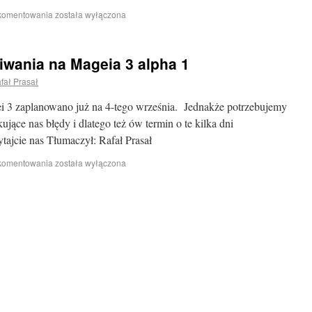
 komentowania
została wyłączona
kiwania na Mageia 3 alpha 1
fał Prasał
 3 zaplanowano już na 4-tego września. Jednakże potrzebujemy
ujące nas błędy i dlatego też ów termin o te kilka dni
tajcie nas Tłumaczył: Rafał Prasał
 komentowania
została wyłączona