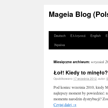
Mageia Blog (Pol
Deutsch
Ελληνικά
English
E
Україна
wrzesień 2
Miesięczne archiwum:
Łoł! Kiedy to minęło?
Opublikowano
17 września 2012
,
autor:
S
Pod koniec września 2010, kiedy Mag
najlepszy moment by powiedzieć: na
momentu narodzin dystrybucji? Zos
Czytaj dalej
→