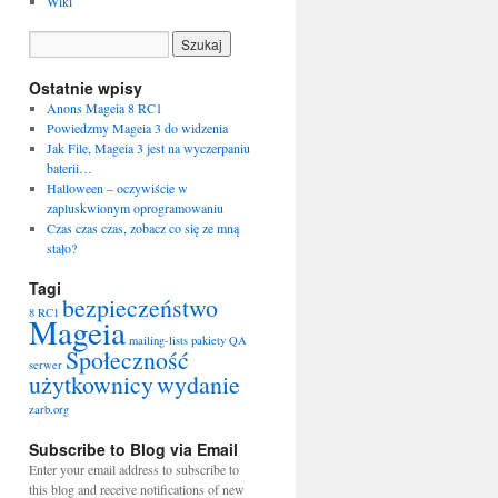
Wiki
Ostatnie wpisy
Anons Mageia 8 RC1
Powiedzmy Mageia 3 do widzenia
Jak File, Mageia 3 jest na wyczerpaniu
baterii…
Halloween – oczywiście w
zapluskwionym oprogramowaniu
Czas czas czas, zobacz co się ze mną
stało?
Tagi
bezpieczeństwo
8 RC1
Mageia
mailing-lists
pakiety
QA
Społeczność
serwer
użytkownicy
wydanie
zarb.org
Subscribe to Blog via Email
Enter your email address to subscribe to
this blog and receive notifications of new