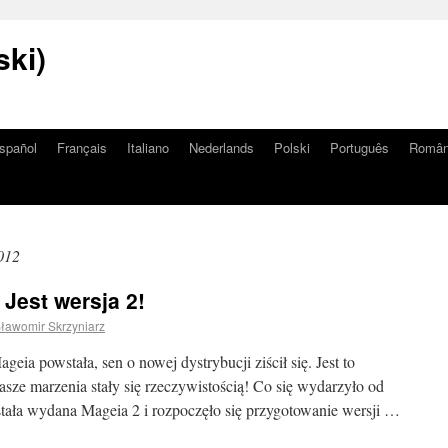
ski)
spañol
Français
Italiano
Nederlands
Polski
Português
Româ
012
 Jest wersja 2!
ławomir Skrzyniarz
eia powstała, sen o nowej dystrybucji ziścił się. Jest to
sze marzenia stały się rzeczywistością! Co się wydarzyło od
tała wydana Mageia 2 i rozpoczęło się przygotowanie wersji …