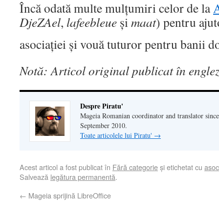
Încă odată multe mulțumiri celor de la
DjeZAel
,
lafeebleue
și
maat
) pentru ajut
asociației și vouă tuturor pentru banii d
Notă: Articol original publicat în engle
Despre Piratu'
Mageia Romanian coordinator and translator since
September 2010.
Toate articolele lui Piratu'
→
Acest articol a fost publicat în
Fără categorie
și etichetat cu
asoc
Salvează
legătura permanentă
.
←
Mageia sprijină LibreOffice