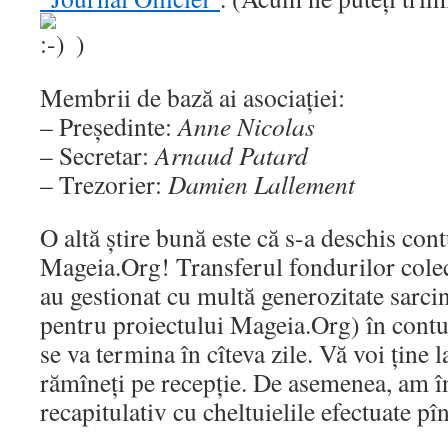
)
Membrii de bază ai asociației:
– Președinte:
Anne Nicolas
– Secretar:
Arnaud Patard
– Trezorier:
Damien Lallement
O altă știre bună este că s-a deschis con
Mageia.Org! Transferul fondurilor cole
au gestionat cu multă generozitate sarcin
pentru proiectului Mageia.Org) în cont
se va termina în cîteva zile. Vă voi ține l
rămîneți pe recepție. De asemenea, am î
recapitulativ cu cheltuielile efectuate p