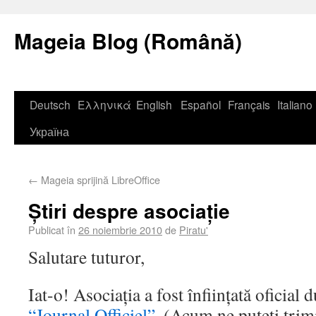
Mageia Blog (Română)
Deutsch
Ελληνικά
English
Español
Français
Italiano
Україна
←
Mageia sprijină LibreOffice
Știri despre asociație
Publicat în
26 noiembrie 2010
de
Piratu'
Salutare tuturor,
Iat-o! Asociația a fost înființată oficia
“Journal Officiel”
. (Acum ne puteți trimi