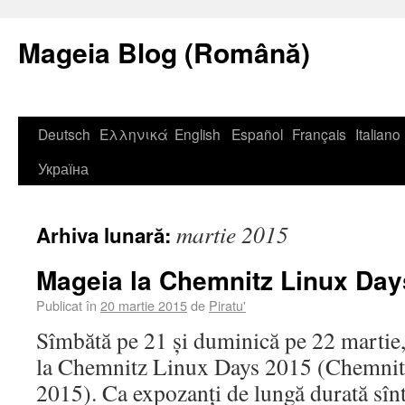
Mageia Blog (Română)
Deutsch
Ελληνικά
English
Español
Français
Italiano
Україна
martie 2015
Arhiva lunară:
Mageia la Chemnitz Linux Day
Publicat în
20 martie 2015
de
Piratu'
Sîmbătă pe 21 și duminică pe 22 martie,
la Chemnitz Linux Days 2015 (Chemnit
2015). Ca expozanți de lungă durată sînt