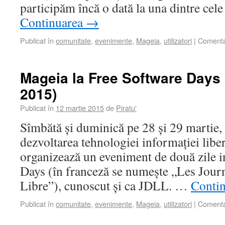
participăm încă o dată la una dintre cel
Continuarea
→
Publicat în
comunitate
,
evenimente
,
Mageia
,
utilizatori
|
Comentar
Mageia la Free Software Days 
2015)
Publicat în
12 martie 2015
de
Piratu'
Sîmbătă și duminică pe 28 și 29 martie, 
dezvoltarea tehnologiei informației libe
organizează un eveniment de două zile i
Days (în franceză se numește „Les Jour
Libre”), cunoscut și ca JDLL. …
Conti
Publicat în
comunitate
,
evenimente
,
Mageia
,
utilizatori
|
Comentar