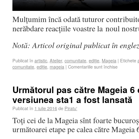
Mulțumim încă odată tuturor contribuito
nerăbdare reacțiile voastre la noul nostr
Notă: Articol original publicat în engle
Publicat în
artistic
,
Atelier
,
comunitate
,
ediție
,
Mageia
|
Etichete
comunitate
,
ediție
,
mageia
|
Comentariile sunt închise
Următorul pas către Mageia 6 e
versiunea sta1 a fost lansată
Publicat în
1 iulie 2016
de
Piratu'
Toți cei de la Mageia sînt foarte bucuroș
următoarei etape pe calea către Mageia 