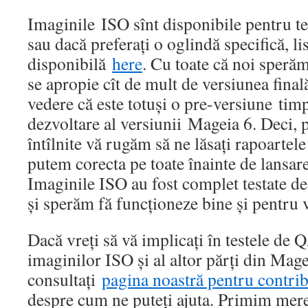
Imaginile ISO sînt disponibile pentru t
sau dacă preferați o oglindă specifică, lis
disponibilă
here
. Cu toate că noi sperăm
se apropie cît de mult de versiunea final
vedere că este totuși o pre-versiune timp
dezvoltare al versiunii Mageia 6. Deci, p
întîlnite vă rugăm să ne lăsați rapoartel
putem corecta pe toate înainte de lansare
Imaginile ISO au fost complet testate d
și sperăm fă funcționeze bine și pentru 
Dacă vreți să vă implicați în testele de Q
imaginilor ISO și al altor părți din Magei
consultați
pagina noastră pentru contrib
despre cum ne puteți ajuta. Primim mer