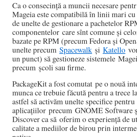
Ca o consecință a muncii necesare pent
Mageia este compatibilă în linii mari cu 
de unelte de gestionare a pachetelor RP
componentelor care sînt comune și celorl
bazate pe RPM (precum Fedora și Open
unelte precum
Spacewalk
și
Katello
vor
un punct) să gestioneze sistemele Mageia
precum școli sau firme.
PackageKit a fost comutat pe o nouă int
munca ce trebuie făcută pentru a trece 
astfel să activăm unelte specifice pentru
aplicațiilor precum GNOME Software 
Discover ca să oferim o experiență de uti
calitate a mediilor de birou prin interme
native.