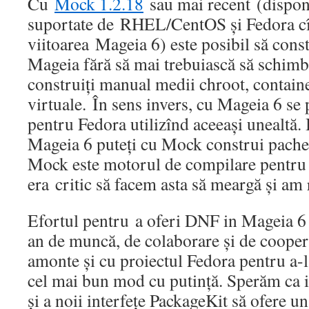
Cu
Mock 1.2.18
sau mai recent (disponi
suportate de RHEL/CentOS și Fedora cît
viitoarea Mageia 6) este posibil să cons
Mageia fără să mai trebuiască să schimba
construiți manual medii chroot, contain
virtuale. În sens invers, cu Mageia 6 se
pentru Fedora utilizînd aceeași unealtă. 
Mageia 6 puteți cu Mock construi pache
Mock este motorul de compilare pentru
era critic să facem asta să meargă și am 
Efortul pentru a oferi DNF in Mageia 6
an de muncă, de colaborare și de cooper
amonte și cu proiectul Fedora pentru a-
cel mai bun mod cu putință. Sperăm ca 
și a noii interfețe PackageKit să ofere u