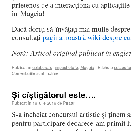
prietenos de a interacționa cu aplicațiile
în Mageia!
Dacă doriți să învățați mai multe despr
consultați
pagina noastră wiki despre cum
Notă: Articol original publicat în engle
Publicat în
colaborare
,
împachetare
,
Mageia
|
Etichete
colabora
Comentariile sunt închise
Și cîștigătorul este….
Publicat în
18 iulie 2016
de
Piratu'
S-a încheiat concursul artistic și ținem
pentru participare deoarece am primit lu