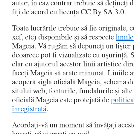
autor, în caz contrar trebuie să dețineți d
fiți de acord cu licența
CC By SA 3.0.
Toate lucrările trebuie să fie originale, c
xcf, etc) disponibile și să respecte
liniil
Mageia. Vă rugăm să depuneți un fișier 
deoarece pot fi vizualizate cu ușurință. 
clar cu ajutorul acestor linii artistice dir
faceți Mageia să arate minunat. Liniile ar
acoperă sigla oficială Mageia, schema de
sitului web, fonturile, fundalurile și alt
oficială Mageia este protejată de
politic
înregistrată
.
Acordați-vă un moment să învățați aceste 
lansați-vă și creați cu noi!