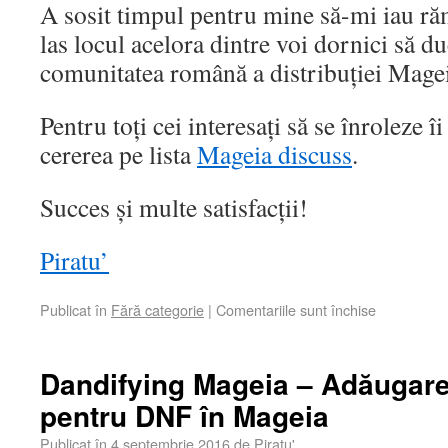
A sosit timpul pentru mine să-mi iau răm
las locul acelora dintre voi dornici să d
comunitatea română a distribuției Mage
Pentru toți cei interesați să se înroleze î
cererea pe lista
Mageia discuss
.
Succes și multe satisfacții!
Piratu’
Publicat în
Fără categorie
|
Comentariile sunt închise
Dandifying Mageia – Adăugare
pentru DNF în Mageia
Publicat în
4 septembrie 2016
de
Piratu'