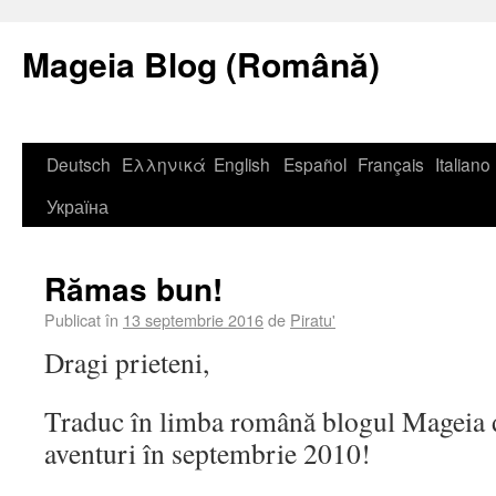
Mageia Blog (Română)
Deutsch
Ελληνικά
English
Español
Français
Italiano
Україна
Rămas bun!
Publicat în
13 septembrie 2016
de
Piratu'
Dragi prieteni,
Traduc în limba română blogul Mageia de
aventuri în septembrie 2010!