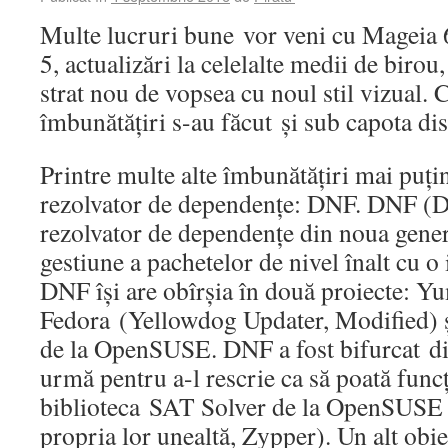
Multe lucruri bune vor veni cu Mageia
5, actualizări la celelalte medii de birou
strat nou de vopsea cu noul stil vizual. 
îmbunătățiri s-au făcut și sub capota di
Printre multe alte îmbunătățiri mai puțin 
rezolvator de dependențe: DNF. DNF (D
rezolvator de dependențe din noua genera
gestiune a pachetelor de nivel înalt cu o 
DNF își are obîrșia în două proiecte: Yu
Fedora (Yellowdog Updater, Modified) ș
de la OpenSUSE. DNF a fost bifurcat di
urmă pentru a-l rescrie ca să poată func
biblioteca SAT Solver de la OpenSUSE (c
propria lor unealtă, Zypper). Un alt obiec