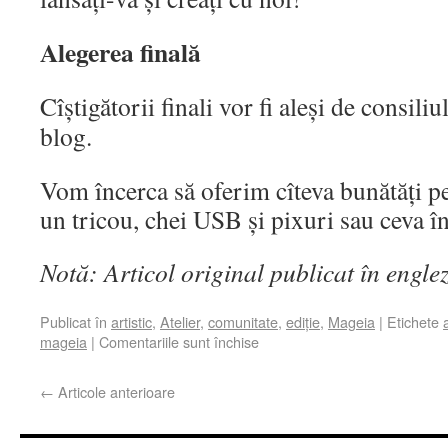
Alegerea finală
Cîștigătorii finali vor fi aleși de consili
blog.
Vom încerca să oferim cîteva bunătăți pe
un tricou, chei USB și pixuri sau ceva în
Notă: Articol original publicat în engle
Publicat în
artistic
,
Atelier
,
comunitate
,
ediție
,
Mageia
|
Etichete
mageia
|
Comentariile sunt închise
←
Articole anterioare