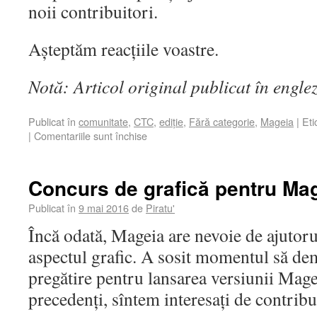
noii contribuitori.
Așteptăm reacțiile voastre.
Notă: Articol original publicat în engle
Publicat în
comunitate
,
CTC
,
ediție
,
Fără categorie
,
Mageia
|
Eti
|
Comentariile sunt închise
Concurs de grafică pentru Ma
Publicat în
9 mai 2016
de
Piratu'
Încă odată, Mageia are nevoie de ajutoru
aspectul grafic. A sosit momentul să d
pregătire pentru lansarea versiunii Magei
precedenți, sîntem interesați de contribuț