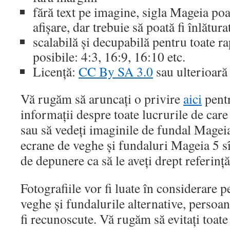
fără text pe imagine, sigla Mageia poa
afișare, dar trebuie să poată fi înlătura
scalabilă și decupabilă pentru toate r
posibile: 4:3, 16:9, 16:10 etc.
Licență:
CC By SA 3.0
sau ulterioară
Vă rugăm să aruncați o privire
aici
pent
informații despre toate lucrurile de care 
sau să vedeți imaginile de fundal Magei
ecrane de veghe și fundaluri Mageia 5 sî
de depunere ca să le aveți drept referință
Fotografiile vor fi luate în considerare 
veghe și fundalurile alternative, persoan
fi recunoscute. Vă rugăm să evitați toate 