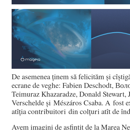
De asemenea ținem să felicităm și cîștig
ecrane de veghe: Fabien Deschodt, Воло
Teimuraz Khazaradze, Donald Stewart, J
Verschelde și Mészáros Csaba. A fost e
atîția contribuitori din colțuri atît de în
Avem imagini de asfințit de la Marea Ne