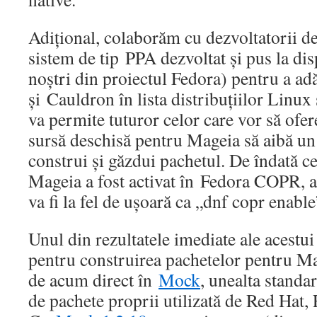
Adițional, colaborăm cu dezvoltatorii d
sistem de tip PPA dezvoltat și pus la dis
noștri din proiectul Fedora) pentru a a
și Cauldron în lista distribuțiilor Linux
va permite tuturor celor care vor să ofer
sursă deschisă pentru Mageia să aibă un
construi și găzdui pachetul. De îndată c
Mageia a fost activat în Fedora COPR, 
va fi la fel de ușoară ca „dnf copr enable
Unul din rezultatele imediate ale acestui
pentru construirea pachetelor pentru Ma
de acum direct în
Mock
, unealta standa
de pachete proprii utilizată de Red Hat,