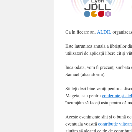
Ca în fiecare an,
ALDIL
organizea
Este întrunirea anuală a libriștilor di
utilizatori de aplicații libere cît și vii
Încă odată, vom fi prezenți sîmbătă 
Samuel (alias stormi).
Sînteți deci bine veniți pentru a dis
Mageia, sau pentru
conferințe și ate
încurajăm să faceți asta pentru că me
Aceste evenimente sînt și o bună ocazi
eventuala voastră
contribuție viitoa
ajutăm să alegeți ce tip de contribuție