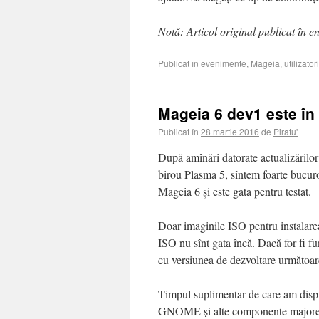
Notă: Articol original publicat în e
Publicat în
evenimente
,
Mageia
,
utilizatori
Mageia 6 dev1 este în s
Publicat în
28 martie 2016
de
Piratu'
După amînări datorate actualizărilor
birou Plasma 5, sîntem foarte bucuro
Mageia 6 și este gata pentru testat.
Doar imaginile ISO pentru instalare
ISO nu sînt gata încă. Dacă for fi fun
cu versiunea de dezvoltare următoar
Timpul suplimentar de care am dispu
GNOME și alte componente majore. 