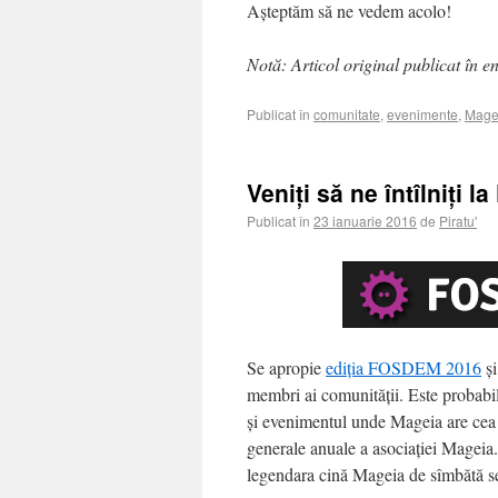
Așteptăm să ne vedem acolo!
Notă: Articol original publicat în e
Publicat în
comunitate
,
evenimente
,
Mage
Veniți să ne întîlniți
Publicat în
23 ianuarie 2016
de
Piratu'
Se apropie
ediția FOSDEM 2016
și
membri ai comunității. Este probabil
și evenimentul unde Mageia are cea 
generale anuale a asociației Mageia.O
legendara cină Mageia de sîmbătă sear