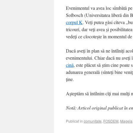
Evenimentul va avea loc sîmbătă pe
Solbosch (Universitatea liberă din B
corpul K
. Veți putea găsi cîteva „b
tricouri, dar veți avea și posibilitat
vedeți ce clocotește în momentul de
Dacă aveți în plan să ne întîlniți aco
evenimentului. Chiar dacă nu aveți î
cină
, este plăcut să știm cine poate s
adunarea generală (sînteți bine veniț
ține.
Așteptăm să întîlnim cîți mai mulți 
Notă: Articol original publicat în e
Publicat în
comunitate
,
FOSDEM
,
Mageia