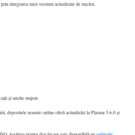
rin integrarea unei versiuni actualizate de nucleu.
icații și unelte majore
rii, depozitele noastre online oferă actualizări la Plasma 5.6.0 și
i ISO, legătura pentru descărcare este disponibilă pe
oglinzile