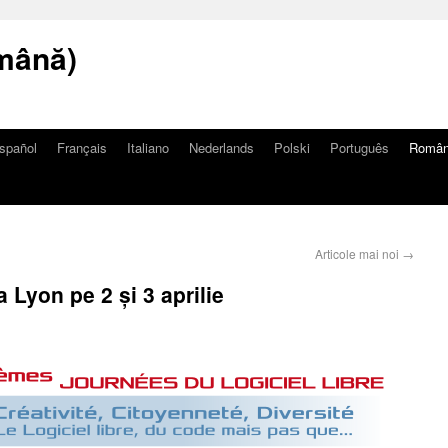
mână)
spañol
Français
Italiano
Nederlands
Polski
Português
Româ
Articole mai noi
→
 Lyon pe 2 și 3 aprilie