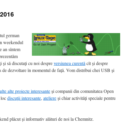
 2016
ntul german
în weekendul
re an sîntem
 prezentăm
ți și să discutați cu noi despre
versiunea curentă
cît și despre
urs de dezvoltare în momentul de față. Vom distribui chei USB și
lte alte proiecte interesante
și companii din comunitatea Open
 loc
discuții interesante
,
ateliere
și chiar activități speciale pentru
end plăcut și informativ alături de noi la Chemnitz.