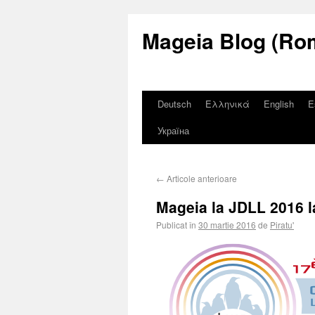
Mageia Blog (Ro
Deutsch
Ελληνικά
English
E
Україна
←
Articole anterioare
Mageia la JDLL 2016 la
Publicat în
30 martie 2016
de
Piratu'