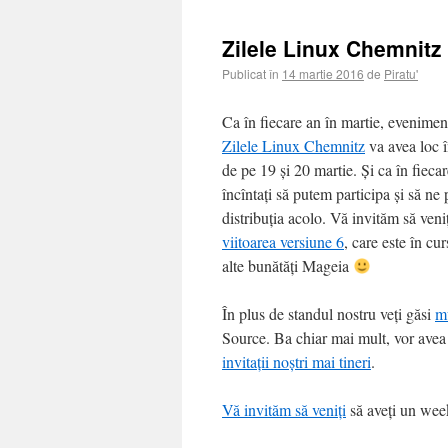
Zilele Linux Chemnitz
Publicat în
14 martie 2016
de
Piratu'
Ca în fiecare an în martie, evenime
Zilele Linux Chemnitz
va avea loc 
de pe 19 și 20 martie. Și ca în fieca
încîntați să putem participa și să ne
distribuția acolo. Vă invităm să veni
viitoarea versiune 6
, care este în c
alte bunătăți Mageia
În plus de standul nostru veți găsi
mu
Source. Ba chiar mai mult, vor avea
invitații noștri mai tineri
.
Vă invităm să veniți
să aveți un week