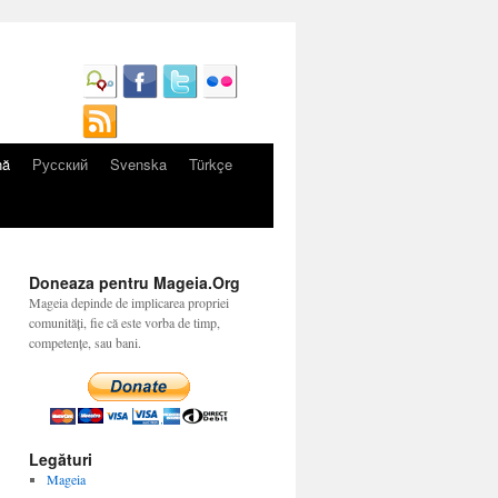
nă
Русский
Svenska
Türkçe
Doneaza pentru Mageia.Org
Mageia depinde de implicarea propriei
comunități, fie că este vorba de timp,
competențe, sau bani.
Legături
Mageia