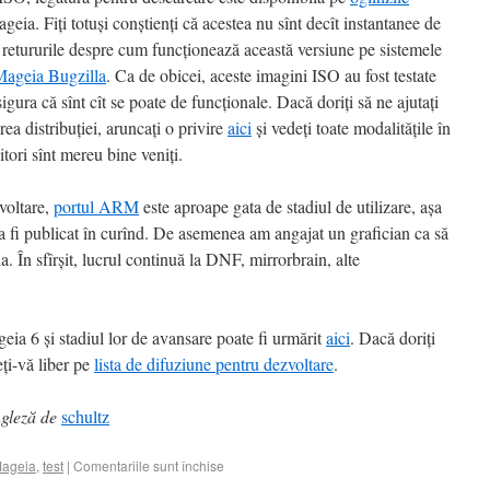
eia. Fiți totuși conștienți că acestea nu sînt decît instantanee de
 retururile despre cum funcționează această versiune pe sistemele
ageia Bugzilla
. Ca de obicei, aceste imagini ISO au fost testate
ura că sînt cît se poate de funcționale. Dacă doriți să ne ajutați
area distribuției, aruncați o privire
aici
și vedeți toate modalitățile în
itori sînt mereu bine veniți.
zvoltare,
portul ARM
este aproape gata de stadiul de utilizare, așa
va fi publicat în curînd. De asemenea am angajat un grafician ca să
. În sfîrșit, lucrul continuă la DNF, mirrorbrain, alte
eia 6 și stadiul lor de avansare poate fi urmărit
aici
. Dacă doriți
ieți-vă liber pe
lista de difuziune pentru dezvoltare
.
ngleză de
schultz
ageia
,
test
|
Comentariile sunt închise