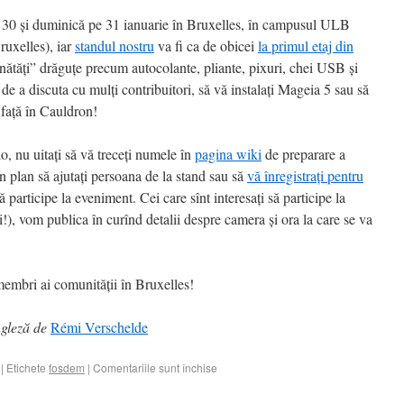
 30 și duminică pe 31 ianuarie în Bruxelles, în campusul ULB
ruxelles), iar
standul nostru
va fi ca de obicei
la primul etaj din
unătăți” drăguțe precum autocolante, pliante, pixuri, chei USB și
ea de a discuta cu mulți contribuitori, să vă instalați Mageia 5 sau să
 față în Cauldron!
lo, nu uitați să vă treceți numele în
pagina wiki
de preparare a
n plan să ajutați persoana de la stand sau să
vă înregistrați pentru
ă participe la eveniment. Cei care sînt interesați să participe la
i!), vom publica în curînd detalii despre camera și ora la care se va
membri ai comunității în Bruxelles!
ngleză de
Rémi Verschelde
|
Etichete
fosdem
|
Comentariile sunt închise