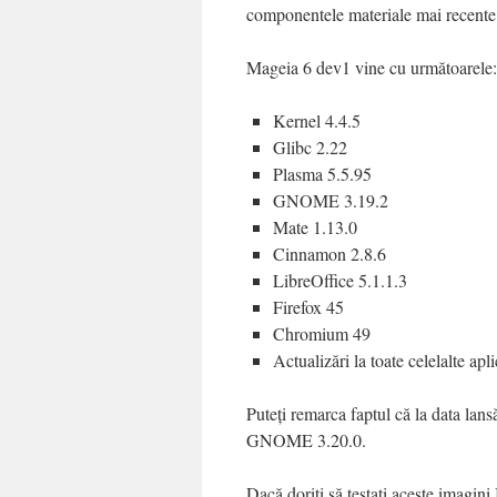
componentele materiale mai recente p
Mageia 6 dev1 vine cu următoarele:
Kernel 4.4.5
Glibc 2.22
Plasma 5.5.95
GNOME 3.19.2
Mate 1.13.0
Cinnamon 2.8.6
LibreOffice 5.1.1.3
Firefox 45
Chromium 49
Actualizări la toate celelalte apl
Puteți remarca faptul că la data lansă
GNOME 3.20.0.
Dacă doriți să testați aceste imagin