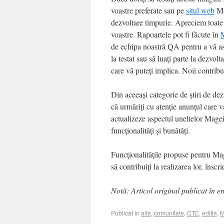
voastre preferate sau pe
situl web
Mag
dezvoltare timpurie. Apreciem toate
voastre. Rapoartele pot fi făcute în
M
de echipa noastră QA pentru a vă asig
la testat sau să luați parte la dezvolt
care vă puteți implica. Noii contribu
Din aceeași categorie de știri de de
că urmăriți cu atenție anunțul care 
actualizeze aspectul uneltelor Mageia
funcționalități și bunătăți.
Funcționalitățile propuse pentru Mag
să contribuiți la realizarea lor, înscr
Notă: Articol original publicat în e
Publicat în
alfa
,
comunitate
,
CTC
,
ediție
,
M