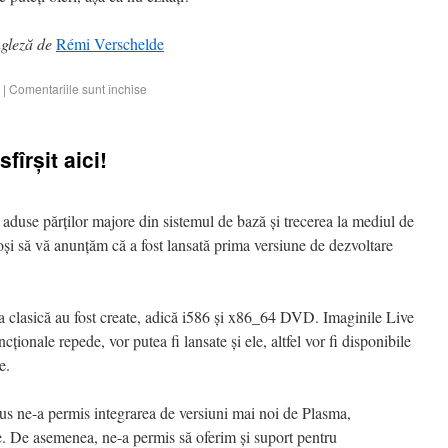
ngleză de
Rémi Verschelde
|
Comentariile sunt închise
fîrșit aici!
 aduse părților majore din sistemul de bază și trecerea la mediul de
și să vă anunțăm că a fost lansată prima versiune de dezvoltare
a clasică au fost create, adică i586 și x86_64 DVD. Imaginile Live
cționale repede, vor putea fi lansate și ele, altfel vor fi disponibile
e.
s ne-a permis integrarea de versiuni mai noi de Plasma,
De asemenea, ne-a permis să oferim și suport pentru