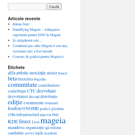
Articole recente
Rămas bun!
Dandifying Mageia – Adăugarea
suportului pentru DNF în Mageia
Și cîștigătorul este….
Următorul pas către Mageia 6 este aici,
versiunea sta1 a fost lansată
Concurs de grafică pentru Mageia 6
Etichete
alfa
artistic
asociație
atelier
bancă
beta
bruxelles
bugzilla
comunitate
contribuitori
dezvoltare
CTC
contribuție
dezvoltatori
distribuție
discuții
ediție
evenimente
forumuri
fosdem
GNOME
grafică
găzduire
iso
i18n
infrastructură
interviu
mageia
linux
KDE
Lyon
mandriva
organizație
qa
release
candidate
siglă
server
sisadmin