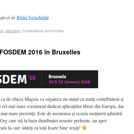
ngleză de
Rémi Verschelde
ia
,
utilizatori
|
Comentariile sunt închise
 la FOSDEM 2016 în Bruxelles
 ca de obicei Mageia va organiza un stand cu mulți contribuitori și
 cel mai mare eveniment dedicat aplicațiilor libere din Europa, dar
mai mare prezență. Este de asemenea și ocazia susținerii adunării
rg care stă la baza distribuției noastre preferate, iar apoi
a la care sînteți cu toții foarte bine veniți!