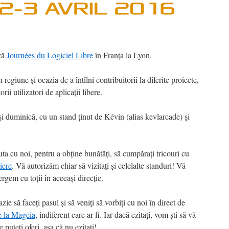
ză
Journées du Logiciel Libre
în Franța la Lyon.
n regiune și ocazia de a întîlni contribuitorii la diferite proiecte,
torii utilizatori de aplicații libere.
și duminică, cu un stand ținut de Kévin (alias kevlarcade) și
cuta cu noi, pentru a obține bunătăți, să cumpărați tricouri cu
liere
. Vă autorizăm chiar să vizitați și celelalte standuri! Vă
rgem cu toții în aceeași direcție.
e să faceți pasul și să veniți să vorbiți cu noi în direct de
re la Mageia
, indiferent care ar fi. Iar dacă ezitați, vom ști să vă
 puteți oferi, așa că nu ezitați!