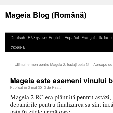
Mageia Blog (Română)
Deutsch
Ελληνικά
English
Español
Français
Italiano
Україна
←
Ultimul termen pentru Mageia 2: testați beta 3!
Aproape de 
Mageia este asemeni vinului
Publicat în
2 mai 2012
de
Piratu'
Mageia 2 RC era plănuită pentru astăzi, î
depanările pentru finalizarea sa sînt înc
gata în zilele următoare.