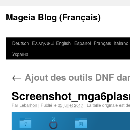
Mageia Blog (Français)
Deutsch
Ελληνικά
English
Español
Français
Italiano
Україна
←
Ajout des outils DNF da
Screenshot_mga6plas
Par
Lebarhon
|
Publié le
25 juillet 2017
|
La taille originale est d