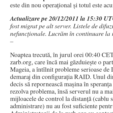
este din nou operațional și totul este ac
Actualizare pe 20/12/2011 la 15:30 U
fost migrat pe alt server. Listele de difuz
nefuncționale. Lucrăm în continuare la 
–
Noaptea trecută, în jurul orei 00:40 CET
zarb.org, care încă mai găzduiește o part
Mageia, a întîlnit probleme serioase de
demaraj din configurația RAID. Unul din
decis să repornească mașina în speranța 
rezolva problema, însă serverul nu a mai
mijloacele de control la distanță (cablu s
administrare) nu au fost suficiente pent