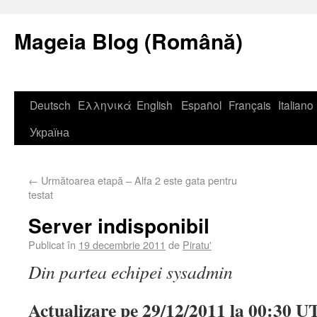
Mageia Blog (Română)
Deutsch
Ελληνικά
English
Español
Français
Italiano
Україна
←
Următoarea etapă – Alfa 2 este gata pentru
testat
Server indisponibil
Publicat în
19 decembrie 2011
de
Piratu'
Din partea echipei sysadmin
Actualizare pe 29/12/2011 la 00:30 