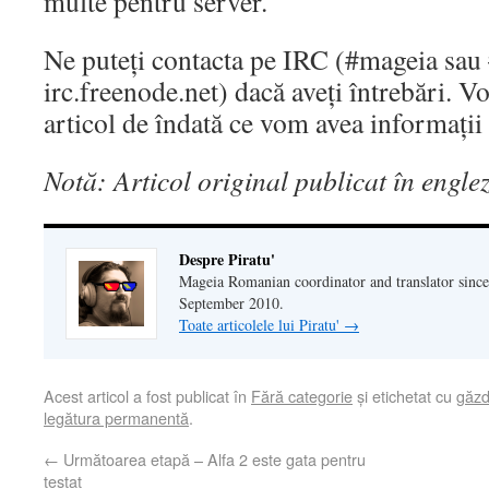
multe pentru server.
Ne puteți contacta pe IRC (#mageia sau
irc.freenode.net) dacă aveți întrebări. V
articol de îndată ce vom avea informații
Notă: Articol original publicat în engle
Despre Piratu'
Mageia Romanian coordinator and translator since
September 2010.
Toate articolele lui Piratu'
→
Acest articol a fost publicat în
Fără categorie
și etichetat cu
găzd
legătura permanentă
.
←
Următoarea etapă – Alfa 2 este gata pentru
testat