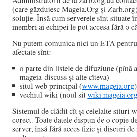
Administratorii de la zarb.org au contac
(care găzduiesc Mageia.Org și Zarb.org)
soluție. Însă cum serverele sînt situate î
membri ai echipei le pot accesa fără o că
Nu putem comunica nici un ETA pentru
afectate sînt:
o parte din listele de difuziune (pîn
mageia-discuss și alte cîteva)
situl web principal (
www.mageia.org
)
vechiul wiki (noul sit
wiki.mageia.or
Sistemul de clădit cît și celelalte situri
corect. Toate datele dispun de o copie de
server, însă fără acces fizic și discuri d