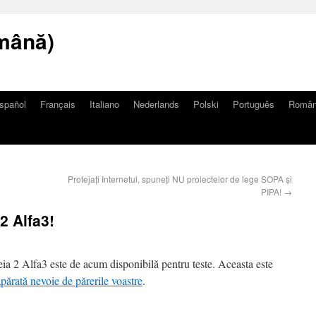
mână)
spañol
Français
Italiano
Nederlands
Polski
Português
Româ
Protejați Internetul, spuneți NU proiectelor de lege SOPA și
PIPA!
→
2 Alfa3!
ia 2 Alfa3 este de acum disponibilă pentru teste. Aceasta este
ărată nevoie de părerile voastre
.