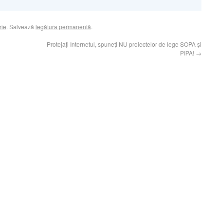
rie
. Salvează
legătura permanentă
.
Protejați Internetul, spuneți NU proiectelor de lege SOPA și
PIPA!
→