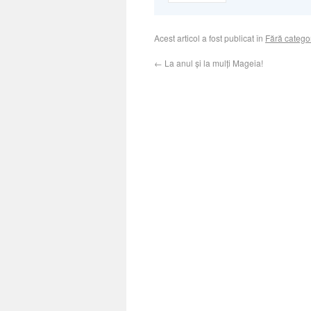
Acest articol a fost publicat în
Fără catego
←
La anul și la mulți Mageia!