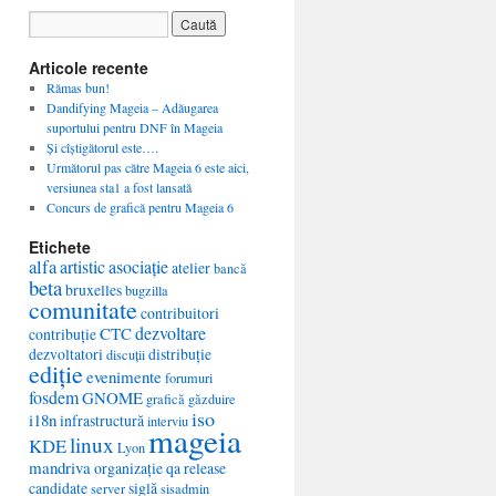
Articole recente
Rămas bun!
Dandifying Mageia – Adăugarea
suportului pentru DNF în Mageia
Și cîștigătorul este….
Următorul pas către Mageia 6 este aici,
versiunea sta1 a fost lansată
Concurs de grafică pentru Mageia 6
Etichete
alfa
artistic
asociație
atelier
bancă
beta
bruxelles
bugzilla
comunitate
contribuitori
dezvoltare
CTC
contribuție
dezvoltatori
distribuție
discuții
ediție
evenimente
forumuri
fosdem
GNOME
grafică
găzduire
iso
i18n
infrastructură
interviu
mageia
linux
KDE
Lyon
mandriva
organizație
qa
release
candidate
siglă
server
sisadmin