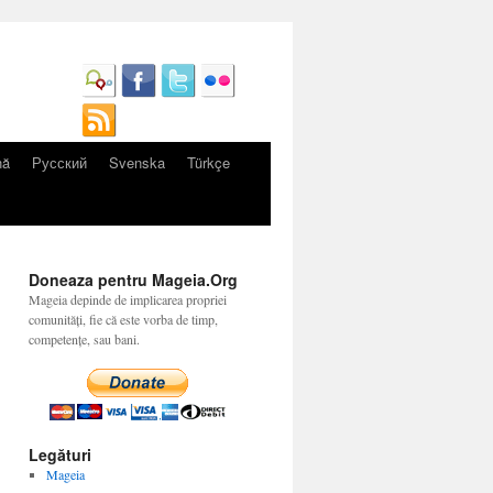
nă
Русский
Svenska
Türkçe
Doneaza pentru Mageia.Org
Mageia depinde de implicarea propriei
comunități, fie că este vorba de timp,
competențe, sau bani.
Legături
Mageia