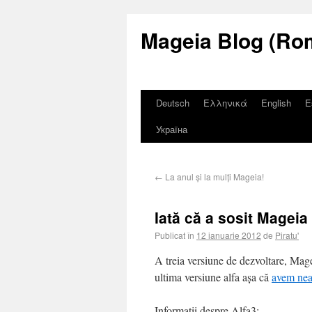
Mageia Blog (Ro
Deutsch
Ελληνικά
English
E
Україна
←
La anul și la mulți Mageia!
Iată că a sosit Mageia 
Publicat în
12 ianuarie 2012
de
Piratu'
A treia versiune de dezvoltare, Mage
ultima versiune alfa așa că
avem neap
Informații despre Alfa3: