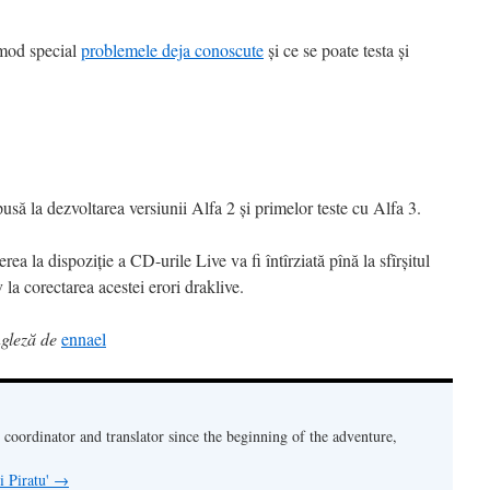
n mod special
problemele deja conoscute
și ce se poate testa și
ă la dezvoltarea versiunii Alfa 2 și primelor teste cu Alfa 3.
erea la dispoziție a CD-urile Live va fi întîrziată pînă la sfîrșitul
 la corectarea acestei erori draklive.
ngleză de
ennael
oordinator and translator since the beginning of the adventure,
ui Piratu'
→