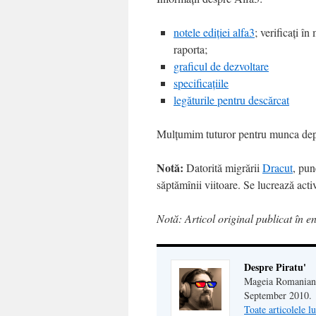
notele ediției alfa3
; verificați î
raporta;
graficul de dezvoltare
specificațiile
legăturile pentru descărcat
Mulțumim tuturor pentru munca depus
Notă:
Datorită migrării
Dracut
, pun
săptămînii viitoare. Se lucrează activ
Notă: Articol original publicat în e
Despre Piratu'
Mageia Romanian c
September 2010.
Toate articolele l