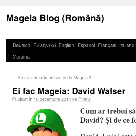
Mageia Blog (Română)
Deutsch
Ελληνικά
English
Español
Français
Italiano
Україна
←
Să ne luăm rămas bun de la Mageia 3
Ei fac Mageia: David Walser
Publicat în
10 decembrie 2014
de
Piratu'
Cum ar trebui să
David? Și de ce f