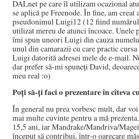
DALnet pe care îl utilizam ocazional atu
se aplică pe Freenode. În fine, am creat
pseudonimul Luigi12 (12 fiind numărul 
utilizat mereu de atunci încoace. Unele
îmi spun uneori Luigi din cauza numel
unul din camarazii cu care practic cursa
Luigi datorită adresei mele de e-mail. 
dar prefer să-mi spuneți David, deoarec
meu real :o)
Poți să-ți faci o prezentare în cîteva c
În general nu prea vorbesc mult, dar voi
mai multe cuvinte pentru a mă prezenta.
15,5 ani, iar Mandrake/Mandriva/Magei
început să contribui, într-o oarecare măs