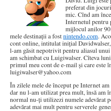
David. Luigi este
preferat din jocur
mic. Cînd am încep
Internetul pentru 
mijlocul anilor 90
mele destinații a fost
nintendo.com
. Ac
cont online, intitulat inițial Davidwalser
l-am găsit nepotrivit pentru aliasul unui 
am schimbat cu Luigiwalser. Cîteva luni
primul meu cont de e-mail și care este în
luigiwalser@yahoo.com
În zilele mele de început pe Internet am
dar nu l-am utilizat prea mult, însă am î
normal nu-ți utilizezi numele adevărat p
adevărat mai mult pentru serverele gen