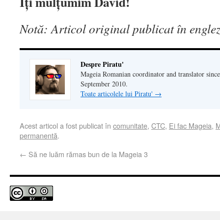
Îți mulțumim David!
Notă: Articol original publicat în engl
Despre Piratu'
Mageia Romanian coordinator and translator since
September 2010.
Toate articolele lui Piratu'
→
Acest articol a fost publicat în
comunitate
,
CTC
,
Ei fac Mageia
,
M
permanentă
.
←
Să ne luăm rămas bun de la Mageia 3