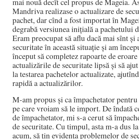
mai nouă decît cel propus de Mageia. As
Mandriva realizase o actualizare de secu
pachet, dar cînd a fost importat în Mage
degrabă versiunea inițială a pachetului de
Eram preocupat să aflu dacă mai sînt și a
securitate în această situație și am înce
început să completez rapoarte de eroar
actualizările de securitate lipsă și să aj
la testarea pachetelor actualizate, ajutîn
rapidă a actualizărilor.
M-am propus și ca împachetator pentru 
pe care vroiam să le import. De îndată c
de împachetator, mi s-a cerut să împache
de securitate. Cu timpul, asta m-a dus la
acum, să țin evidența problemelor de sec