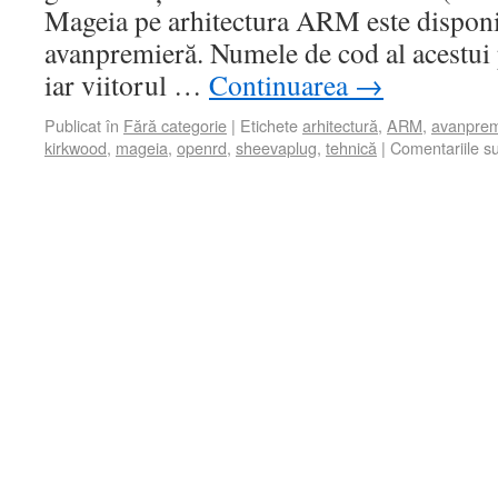
Mageia pe arhitectura ARM este disponi
avanpremieră. Numele de cod al acestui 
iar viitorul …
Continuarea
→
Publicat în
Fără categorie
|
Etichete
arhitectură
,
ARM
,
avanprem
kirkwood
,
mageia
,
openrd
,
sheevaplug
,
tehnică
|
Comentariile su