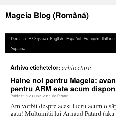
Mageia Blog (Română)
Deutsch
Ελληνικά
English
Español
Français
Italiano
Україна
arhitectură
Arhiva etichetelor:
Haine noi pentru Mageia: avan
pentru ARM este acum disponi
Publicat în
23 iunie 2011
de
Piratu'
Am vorbit despre acest lucru acum o să
gata! Mulțumită lui Arnaud Patard (aka r