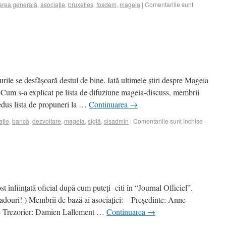
rea generală
,
asociație
,
bruxelles
,
fosdem
,
mageia
|
Comentariile sunt
urile se desfășoară destul de bine. Iată ultimele știri despre Mageia
: Cum s-a explicat pe lista de difuziune mageia-discuss, membrii
redus lista de propuneri la …
Continuarea
→
ație
,
bancă
,
dezvoltare
,
mageia
,
siglă
,
sisadmin
|
Comentariile sunt închise
ost înființată oficial după cum puteți citi în “Journal Officiel”.
 cadouri! ) Membrii de bază ai asociației: – Președinte: Anne
 – Trezorier: Damien Lallement …
Continuarea
→