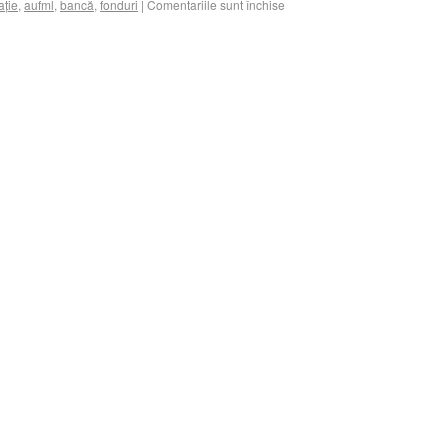
ație
,
aufml
,
bancă
,
fonduri
|
Comentariile sunt închise