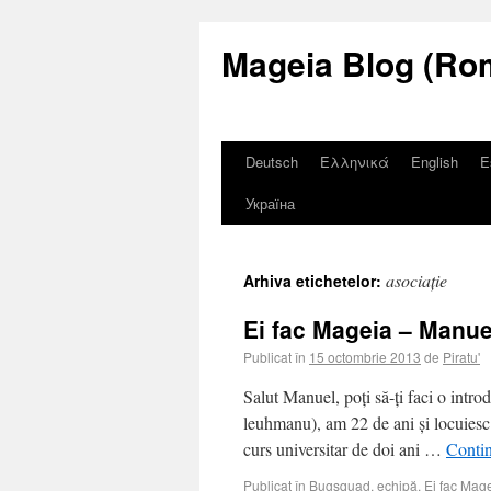
Mageia Blog (Ro
Deutsch
Ελληνικά
English
E
Україна
asociație
Arhiva etichetelor:
Ei fac Mageia – Manue
Publicat în
15 octombrie 2013
de
Piratu'
Salut Manuel, poți să-ți faci o intr
leuhmanu), am 22 de ani și locuiesc
curs universitar de doi ani …
Conti
Publicat în
Bugsquad
,
echipă
,
Ei fac Mag