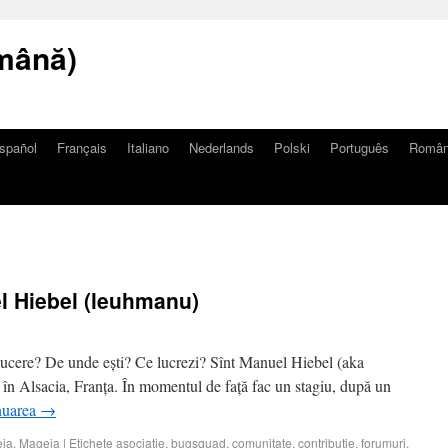
mână)
spañol
Français
Italiano
Nederlands
Polski
Português
Româ
l Hiebel (leuhmanu)
oducere? De unde ești? Ce lucrezi? Sînt Manuel Hiebel (aka
 în Alsacia, Franța. În momentul de față fac un stagiu, după un
nuarea
→
eia
,
Mageia
|
Etichete
asociație
,
bugsquad
,
comunitate
,
contribuție
,
forumuri
,