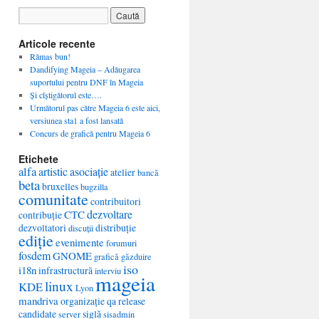
Articole recente
Rămas bun!
Dandifying Mageia – Adăugarea
suportului pentru DNF în Mageia
Și cîștigătorul este….
Următorul pas către Mageia 6 este aici,
versiunea sta1 a fost lansată
Concurs de grafică pentru Mageia 6
Etichete
alfa
artistic
asociație
atelier
bancă
beta
bruxelles
bugzilla
comunitate
contribuitori
dezvoltare
CTC
contribuție
dezvoltatori
distribuție
discuții
ediție
evenimente
forumuri
fosdem
GNOME
grafică
găzduire
iso
i18n
infrastructură
interviu
mageia
linux
KDE
Lyon
mandriva
organizație
qa
release
candidate
siglă
server
sisadmin