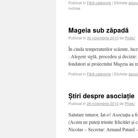
Publicat în
Fără categorie
|
Etichete
aduna
închise
Mageia sub zăpadă
Publicat în
30 noiembrie 2010
de
Piratu'
În ciuda temperaturilor scăzute, lucr
. Alegere siglă, procedeu și decizie
fondatori ai proiectului Mageia au 
Publicat în
Fără categorie
|
Etichete
asoci
Știri despre asociație
Publicat în
26 noiembrie 2010
de
Piratu'
Salutare tuturor, Iat-o! Asociația a f
(Acum ne puteți trimite felicitări și
Nicolas – Secretar: Arnaud Patard