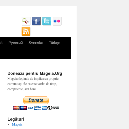
nă
Русский
Svenska
Türkçe
Doneaza pentru Mageia.Org
Mageia depinde de implicarea propriei
comunități, fie că este vorba de timp,
competențe, sau bani.
Legături
Mageia