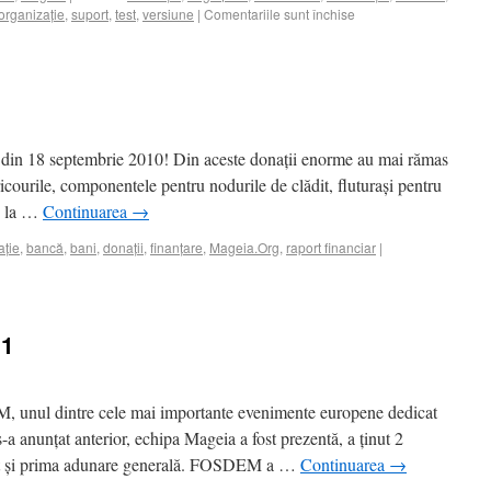
organizație
,
suport
,
test
,
versiune
|
Comentariile sunt închise
 din 18 septembrie 2010! Din aceste donații enorme au mai rămas
courile, componentele pentru nodurile de clădit, fluturași pentru
le la …
Continuarea
→
ație
,
bancă
,
bani
,
donații
,
finanțare
,
Mageia.Org
,
raport financiar
|
11
, unul dintre cele mai importante evenimente europene dedicat
s-a anunțat anterior, echipa Mageia a fost prezentă, a ținut 2
 ținut și prima adunare generală. FOSDEM a …
Continuarea
→