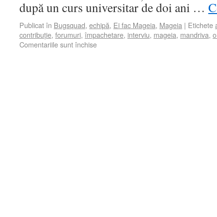
după un curs universitar de doi ani …
C
Publicat în
Bugsquad
,
echipă
,
Ei fac Mageia
,
Mageia
|
Etichete
contribuție
,
forumuri
,
împachetare
,
interviu
,
mageia
,
mandriva
,
o
Comentariile sunt închise