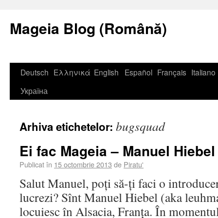
Mageia Blog (Română)
Deutsch
Ελληνικά
English
Español
Français
Italiano
Україна
bugsquad
Arhiva etichetelor:
Ei fac Mageia – Manuel Hiebel
Publicat în
15 octombrie 2013
de
Piratu'
Salut Manuel, poți să-ți faci o introduc
lucrezi? Sînt Manuel Hiebel (aka leuhma
locuiesc în Alsacia, Franța. În momentul 