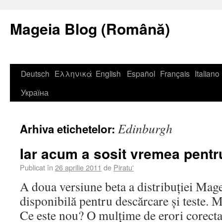
Mageia Blog (Română)
Deutsch
Ελληνικά
English
Español
Français
Italiano
Україна
Edinburgh
Arhiva etichetelor:
Iar acum a sosit vremea pentr
Publicat în
26 aprilie 2011
de
Piratu'
A doua versiune beta a distribuției Mag
disponibilă pentru descărcare și teste. M
Ce este nou? O mulțime de erori corectate