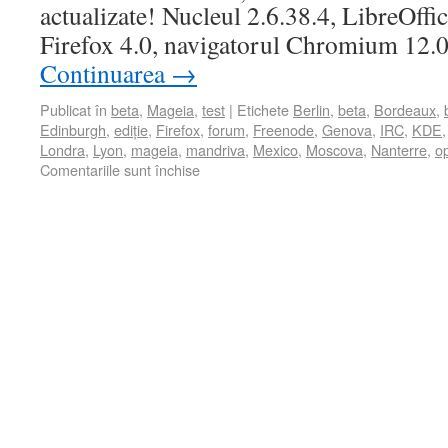
actualizate! Nucleul 2.6.38.4, LibreOffi
Firefox 4.0, navigatorul Chromium 12.
Continuarea
→
Publicat în
beta
,
Mageia
,
test
|
Etichete
Berlin
,
beta
,
Bordeaux
,
Edinburgh
,
ediție
,
Firefox
,
forum
,
Freenode
,
Genova
,
IRC
,
KDE
Londra
,
Lyon
,
mageia
,
mandriva
,
Mexico
,
Moscova
,
Nanterre
,
op
Comentariile sunt închise