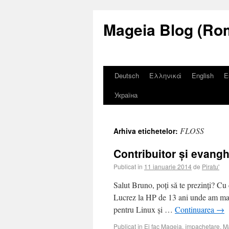
Mageia Blog (Ro
Deutsch
Ελληνικά
English
E
Україна
FLOSS
Arhiva etichetelor:
Contribuitor și evang
Publicat în
11 ianuarie 2014
de
Piratu'
Salut Bruno, poți să te prezinți? 
Lucrez la HP de 13 ani unde am mai 
pentru Linux și …
Continuarea
→
Publicat în
Ei fac Mageia
,
împachetare
,
M