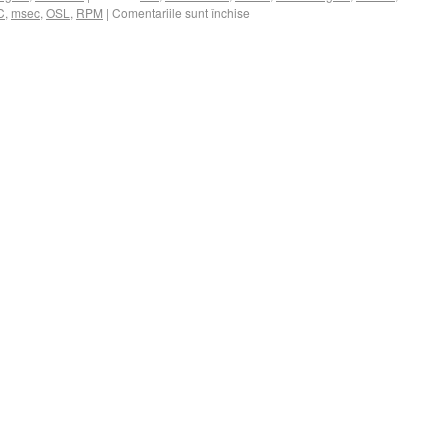
C
,
msec
,
OSL
,
RPM
|
Comentariile sunt închise