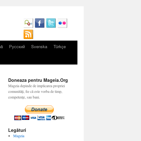
nă
Русский
Svenska
Türkçe
Doneaza pentru Mageia.Org
Mageia depinde de implicarea propriei
comunități, fie că este vorba de timp,
competențe, sau bani.
Legături
Mageia