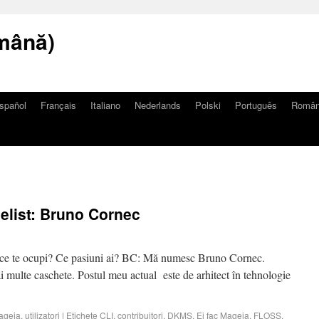
mână)
spañol
Français
Italiano
Nederlands
Polski
Português
Româ
helist: Bruno Cornec
Cu ce te ocupi? Ce pasiuni ai? BC: Mă numesc Bruno Cornec.
multe caschete. Postul meu actual este de arhitect în tehnologie
ageia
,
utilizatori
|
Etichete
CLI
,
contribuitori
,
DKMS
,
Ei fac Mageia
,
FLOSS
,