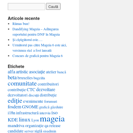
Articole recente
Rămas bun!
Dandifying Mageia – Adăugarea
suportului pentru DNF în Mageia
Și cîștigătorul este….
Următorul pas către Mageia 6 este aici,
versiunea sta1 a fost lansată
Concurs de grafică pentru Mageia 6
Etichete
alfa
artistic
asociație
atelier
bancă
beta
bruxelles
bugzilla
comunitate
contribuitori
dezvoltare
CTC
contribuție
dezvoltatori
distribuție
discuții
ediție
evenimente
forumuri
fosdem
GNOME
grafică
găzduire
iso
i18n
infrastructură
interviu
mageia
linux
KDE
Lyon
mandriva
organizație
qa
release
candidate
siglă
server
sisadmin