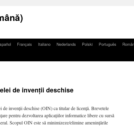
mână)
spañol
Français
Italiano
Nederlands
Polski
Português
Româ
țelei de invenții deschise
i de invenții deschise (OIN) ca titular de licență. Brevetele
nțare pentru dezvoltarea aplicațiilor informatice libere cu sursă
general. Scopul OIN este să minimizeze/elimine amenințările