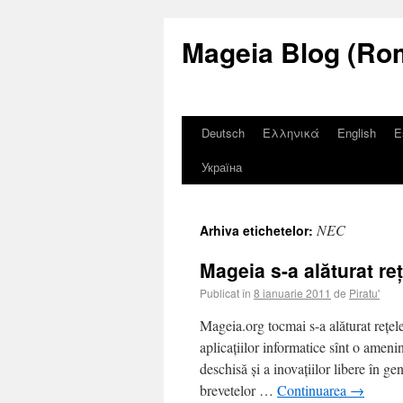
Mageia Blog (Ro
Deutsch
Ελληνικά
English
E
Україна
NEC
Arhiva etichetelor:
Mageia s-a alăturat re
Publicat în
8 ianuarie 2011
de
Piratu'
Mageia.org tocmai s-a alăturat rețele
aplicațiilor informatice sînt o ameni
deschisă și a inovațiilor libere în 
brevetelor …
Continuarea
→