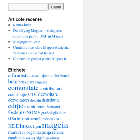
Articole recente
Rămas bun!
Dandifying Mageia – Adăugarea
suportului pentru DNF în Mageia
Și cîștigătorul este….
Următorul pas către Mageia 6 este aici,
versiunea sta1 a fost lansată
Concurs de grafică pentru Mageia 6
Etichete
alfa
artistic
asociație
atelier
bancă
beta
bruxelles
bugzilla
comunitate
contribuitori
dezvoltare
CTC
contribuție
dezvoltatori
distribuție
discuții
ediție
evenimente
forumuri
fosdem
GNOME
grafică
găzduire
iso
i18n
infrastructură
interviu
mageia
linux
KDE
Lyon
mandriva
organizație
qa
release
candidate
siglă
server
sisadmin