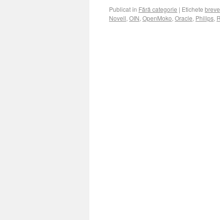
Publicat în
Fără categorie
|
Etichete
breve
Novell
,
OIN
,
OpenMoko
,
Oracle
,
Philips
,
R