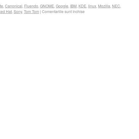
te
,
Canonical
,
Fluendo
,
GNOME
,
Google
,
IBM
,
KDE
,
linux
,
Mozilla
,
NEC
,
ed Hat
,
Sony
,
Tom Tom
|
Comentariile sunt închise