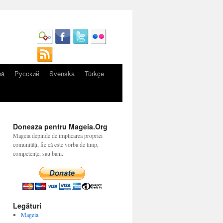
nă
Русский
Svenska
Türkçe
Doneaza pentru Mageia.Org
Mageia depinde de implicarea propriei
comunități, fie că este vorba de timp,
competențe, sau bani.
Legături
Mageia