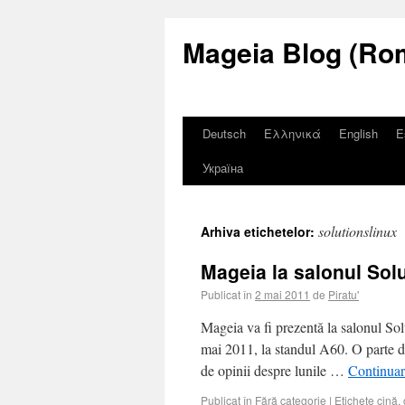
Mageia Blog (Ro
Deutsch
Ελληνικά
English
E
Україна
solutionslinux
Arhiva etichetelor:
Mageia la salonul Solu
Publicat în
2 mai 2011
de
Piratu'
Mageia va fi prezentă la salonul Sol
mai 2011, la standul A60. O parte di
de opinii despre lunile …
Continua
Publicat în
Fără categorie
|
Etichete
cină
,