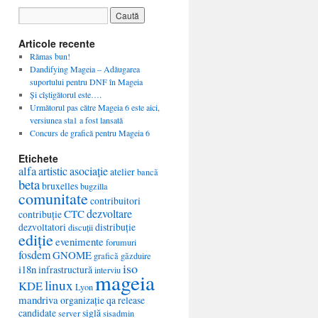
Articole recente
Rămas bun!
Dandifying Mageia – Adăugarea
suportului pentru DNF în Mageia
Și cîștigătorul este….
Următorul pas către Mageia 6 este aici,
versiunea sta1 a fost lansată
Concurs de grafică pentru Mageia 6
Etichete
alfa
artistic
asociație
atelier
bancă
beta
bruxelles
bugzilla
comunitate
contribuitori
dezvoltare
CTC
contribuție
dezvoltatori
distribuție
discuții
ediție
evenimente
forumuri
fosdem
GNOME
grafică
găzduire
iso
i18n
infrastructură
interviu
mageia
linux
KDE
Lyon
mandriva
organizație
qa
release
candidate
siglă
server
sisadmin