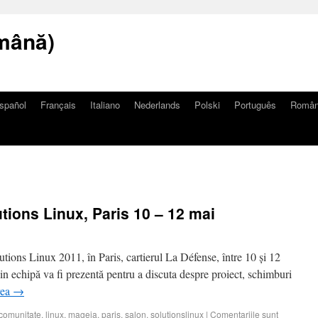
mână)
spañol
Français
Italiano
Nederlands
Polski
Português
Româ
tions Linux, Paris 10 – 12 mai
utions Linux 2011, în Paris, cartierul La Défense, între 10 și 12
n echipă va fi prezentă pentru a discuta despre proiect, schimburi
rea
→
comunitate
,
linux
,
mageia
,
paris
,
salon
,
solutionslinux
|
Comentariile sunt