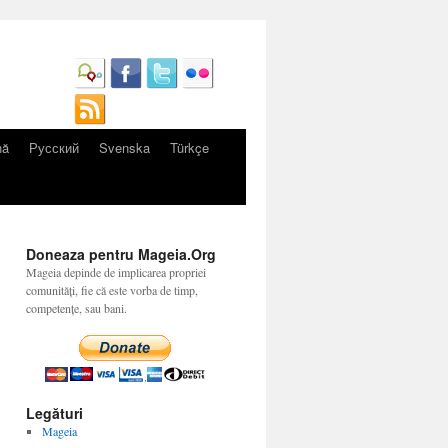
nă
Русский
Svenska
Türkçe
Doneaza pentru Mageia.Org
Mageia depinde de implicarea propriei
comunități, fie că este vorba de timp,
competențe, sau bani.
Legături
Mageia