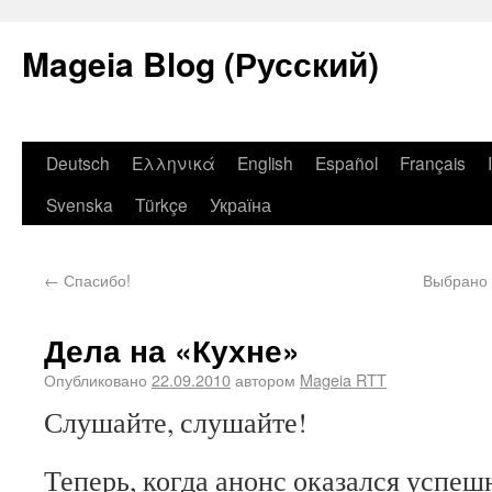
Mageia Blog (Русский)
Deutsch
Ελληνικά
English
Español
Français
Svenska
Türkçe
Україна
←
Спасибо!
Выбрано 
Дела на «Кухне»
Опубликовано
22.09.2010
автором
Mageia RTT
Слушайте, слушайте!
Теперь, когда анонс оказался успеш