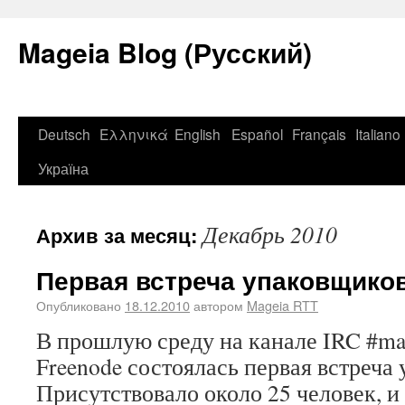
Mageia Blog (Русский)
Deutsch
Ελληνικά
English
Español
Français
Italiano
Україна
Декабрь 2010
Архив за месяц:
Первая встреча упаковщико
Опубликовано
18.12.2010
автором
Mageia RTT
В прошлую среду на канале IRC #mag
Freenode состоялась первая встреча
Присутствовало около 25 человек, и