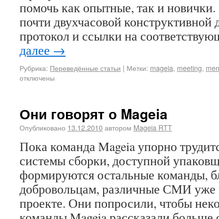
помочь как опытные, так и новички.
почти двухчасовой конструктивной д
протокол и ссылки на соответству
далее
→
Рубрика:
Переведённые статьи
|
Метки:
mageia
,
meeting
,
men
отключены
Они говорят о Mageia
Опубликовано
13.12.2010
автором
Mageia RTT
Пока команда Mageia упорно трудит
системы сборки, доступной упаковщ
формируются остальные команды, б
добровольцам, различные СМИ уже 
проекте. Они попросили, чтобы нек
команды Mageia рассказали больше о 