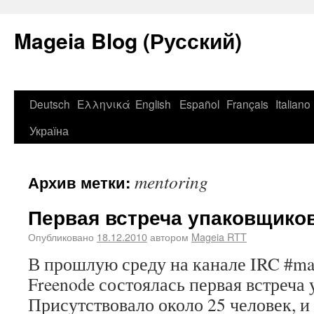
Mageia Blog (Русский)
Deutsch
Ελληνικά
English
Español
Français
Italiano
Україна
mentoring
Архив метки:
Первая встреча упаковщико
Опубликовано
18.12.2010
автором
Mageia RTT
В прошлую среду на канале IRC #mag
Freenode состоялась первая встреча
Присутствовало около 25 человек, и