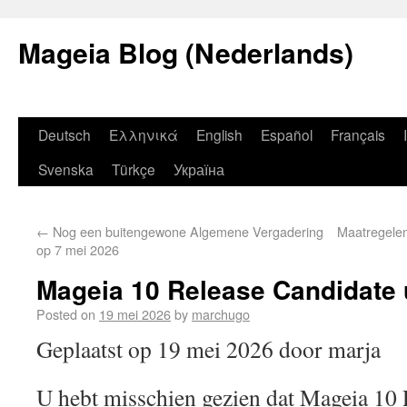
Mageia Blog (Nederlands)
Deutsch
Ελληνικά
English
Español
Français
Svenska
Türkçe
Україна
←
Nog een buitengewone Algemene Vergadering
Maatregele
op 7 mei 2026
Mageia 10 Release Candidate 
Posted on
19 mei 2026
by
marchugo
Geplaatst op 19 mei 2026 door marja
U hebt misschien gezien dat Mageia 10