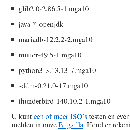
glib2.0-2.86.5-1.mga10
java-*-openjdk
mariadb-12.2.2-2.mga10
mutter-49.5-1.mga10
python3-3.13.13-7.mga10
sddm-0.21.0-17.mga10
thunderbird-140.10.2-1.mga10
U kunt
een of meer ISO’s
testen en eve
melden in onze
Bugzilla
. Houd er reken