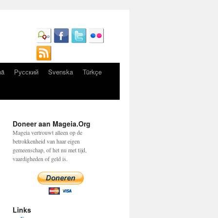
nă
Русский
Svenska
Türkçe
Doneer aan Mageia.Org
Mageia vertrouwt alleen op de
betrokkenheid van haar eigen
gemeenschap, of het nu met tijd,
vaardigheden of geld is.
Links