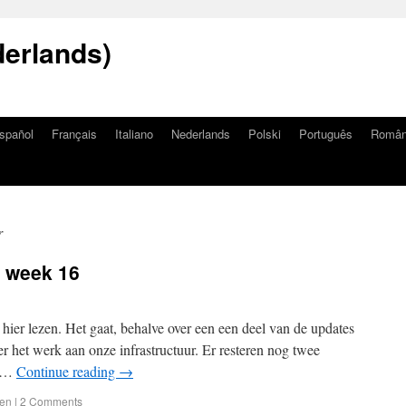
erlands)
spañol
Français
Italiano
Nederlands
Polski
Português
Româ
r
, week 16
hier lezen. Het gaat, behalve over een een deel van de updates
 het werk aan onze infrastructuur. Er resteren nog twee
e …
Continue reading
→
ten
|
2 Comments