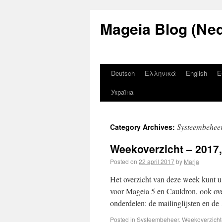
Mageia Blog (Ned
Deutsch
Ελληνικά
English
E
Україна
Systeembehee
Category Archives:
Weekoverzicht – 2017
Posted on
22 april 2017
by
Marja
Het overzicht van deze week kunt u 
voor Mageia 5 en Cauldron, ook over
onderdelen: de mailinglijsten en d
Posted in
Systeembeheer
,
Weekoverzich