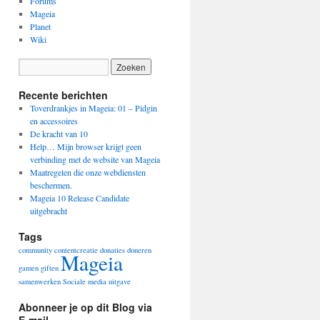
Forums
Mageia
Planet
Wiki
Recente berichten
Toverdrankjes in Mageia: 01 – Pidgin
en accessoires
De kracht van 10
Help… Mijn browser krijgt geen
verbinding met de website van Mageia
Maatregelen die onze webdiensten
beschermen.
Mageia 10 Release Candidate
uitgebracht
Tags
community
contentcreatie
donaties
doneren
Mageia
gamen
giften
samenwerken
Sociale media
uitgave
Abonneer je op dit Blog via