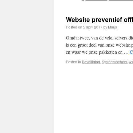
Website preventief off
Posted on
5 april 2017
by
Marja
Omdat twee, van de vele, servers d
is een groot deel van onze website 
en waar we onze pakketten en …
C
Posted in
Beveiliging
,
Systeembeheer
,
ww