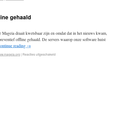
line gehaald
ie Mageia draait kwetsbaar zijn en omdat dat in het nieuws kwam,
preventief offline gehaald. De servers waarop onze software huist
ontinue reading
→
w.mageia.org
|
Reacties uitgeschakeld