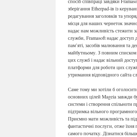
спосіб співпраці завдяки Framaso
зберігання
E
therpad-ів із керув
редагування заголовків та упоря
місця для наших чернеток значн
надає нам можливість стежити за
служби,
Framasoft надає доступ 
пам’яті, засобів малювання та д
майбутньому
. З повним списко
цих служб і надає вільний досту
платформи для роботи цих служб 
утримання відповідного сайта с
Саме тому ми хотіли б оголосит
основних цілей Mageia завжди бу
системи і створення спільноти п
підтримка вільного програмного
Приємно мати можливість та під
фантастичні послуги, отже їхня 
самого початку
. Дізнатися біль