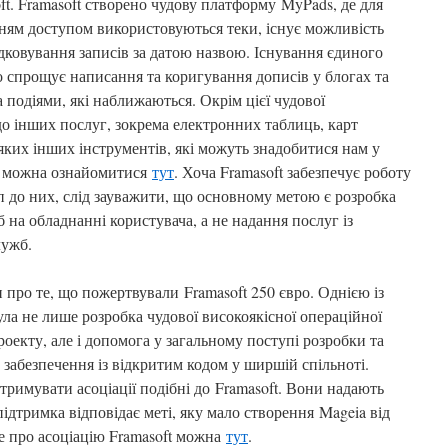
ft.
Framasoft створено чудову платформу
MyPads, де для
анням доступом використовуються теки, існує можливість
дковування записів за датою назвою
. Існування єдиного
о спрощує написання та коригування дописів у блогах та
 подіями, які наближаються. Окрім цієї чудової
до інших послуг, зокрема електронних таблиць, карт
еяких інших інструментів, які можуть знадобитися нам у
м можна ознайомитися
тут
. Хоча Framasoft забезпечує роботу
п до них, слід зауважити, що основному метою є розробка
на обладнанні користувача, а не надання послуг із
лужб
.
и про те, що пожертвували
Framasoft 250 євро. Однією із
ла не лише розробка чудової високоякісної операційної
роекту, але і допомога у загальному поступі розробки та
 забезпечення із відкритим кодом у ширшій спільноті
.
тримувати асоціації подібні до
Framasoft
. Вони надають
підтримка відповідає меті, яку мало створення
Mageia від
ше про асоціацію Framasoft можна
тут
.