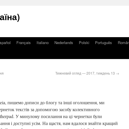
аїна)
spañol
Français
Italiano
Nederlands
Polski
Português
Româ
тня
Тижневий огляд — 2017, тиждень 13
→
ia, пишемо дописи до блогу та інші оголошення, ми
рнеток текстів за допомогою засобу колективного
therpad. У минулому посилання на ці чернетки були
вання і доступні усім. На щастя, нам вдалося знайти кращий