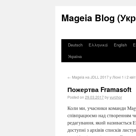
Mageia Blog (Укр
Deutsch
Ελληνικά
English
E
Україна
←
Mageia на JDLL 2017 у Ліоні 1 і 2 кві
Пожертва Framasoft
Posted on
29.03.2017
by
yurchor
Коли ми, учасники команди Mage
співпрацюємо над створенням че
редагування, який називається E
доступні з архівів списків листу