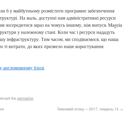
ли б у майбутньому розмістити програмне забезпечення
структурі
.
На жаль, доступні нам адміністративні ресурси
ам зосередитися зараз на чомусь іншому, ніж випуск
Mageia
труктури у належному стані. Коли час і ресурси нададуть
шу інфраструктуру. Тим часом, ми сподіваємося, що наша
 ті витрати, до яких призвело наше користування
у англомовному блозі
.
okmark the
permalink
.
тня
Тижневий огляд — 2017, тиждень 13
→