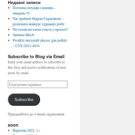
Недавні записи
Поточна ситуація і новини –
тиждень 35
Час зробити Mageia 9 красивою –
розпочато конкурс художніх робіт
Чи готові ви взяти участь у проєкті?
Змінено IBAN
PwnKit (експлойт pkexec для polkit)
– CVE-2021-4034
Subscribe to Blog via Email
Enter your email address to subscribe to
this blog and receive notifications of new
posts by email.
Subscribe
Приєднайтесь до 4 інших підписників
soon
Вересень 2022
(1)