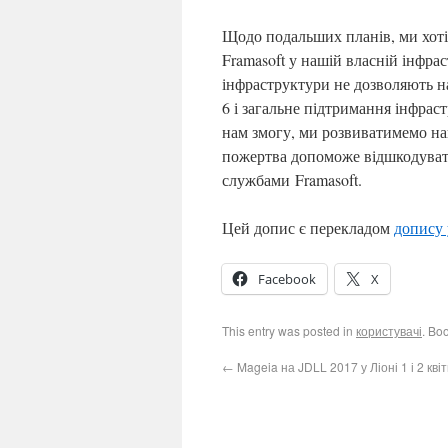
Щодо подальших планів, ми хоті
Framasoft у нашій власній інфра
інфраструктури не дозволяють н
6 і загальне підтримання інфрас
нам змогу, ми розвиватимемо на
пожертва допоможе відшкодувати
службами
Framasoft
.
Цей допис є перекладом
допису 
Facebook
X
This entry was posted in
користувачі
. Bo
←
Mageia на JDLL 2017 у Ліоні 1 і 2 кві