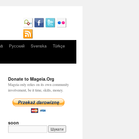
nă
Русский
Svenska
Türkçe
Donate to Mageia.Org
Mageia only relies on its own community
involvement, be it time, skills, money.
soon