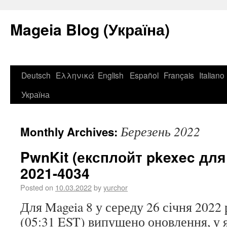
Mageia Blog (Україна)
Deutsch
Ελληνικά
English
Español
Français
Italiano
Україна
Березень 2022
Monthly Archives:
PwnKit (експлойт pkexec для 
2021-4034
Posted on
10.03.2022
by
yurchor
Для Mageia 8 у середу 26 січня 2022
(05:31 EST) випущено оновлення, у